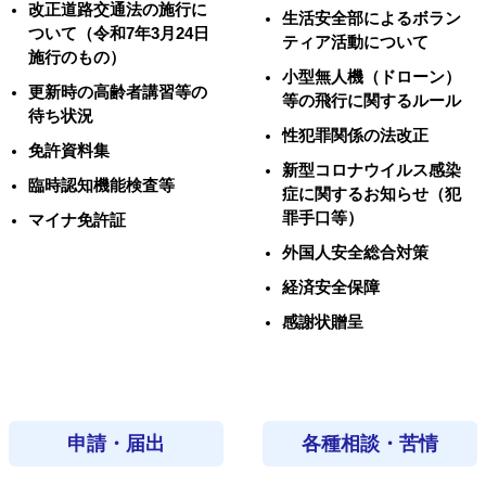
改正道路交通法の施行に
生活安全部によるボラン
ついて（令和7年3月24日
ティア活動について
施行のもの）
小型無人機（ドローン）
更新時の高齢者講習等の
等の飛行に関するルール
待ち状況
性犯罪関係の法改正
免許資料集
新型コロナウイルス感染
臨時認知機能検査等
症に関するお知らせ（犯
罪手口等）
マイナ免許証
外国人安全総合対策
経済安全保障
感謝状贈呈
申請・届出
各種相談・苦情