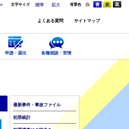
ge
文字サイズ
背景色
白
青
黄
黒
標準
拡大
よくある質問
サイトマップ
申請・届出
各種相談・苦情
最新事件・事故ファイル
犯罪統計