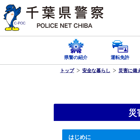
本
文
へ
ス
キ
ッ
プ
し
ま
す
県警の紹介
運転免許
トップ
安全な暮らし
災害に備
災
はじめに