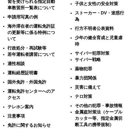
習を受けられる指定自動
子供と女性の安全対策
車教習所一覧表について
ストーカー・DV・迷惑行
申請用写真の例
為
海外滞在者の運転免許証
行方不明者公表資料
の更新等に係る特例につ
少年の健全育成と児童虐
いて
待
行政処分・再試験等
サイバー犯罪対策
若年運転者講習について
サイバー戦略
適性相談
薬物犯罪
運転経歴証明書
暴力団関係
国外免許・外国免許
災害に備えて
運転免許センターへのア
テロ対策
クセス
その他の犯罪・事故情報
テレホン案内
金属盗対策法（ケーブル
注意事項
カッター等、指定金属切
断工具の携帯規制）
免許に関するお知らせ