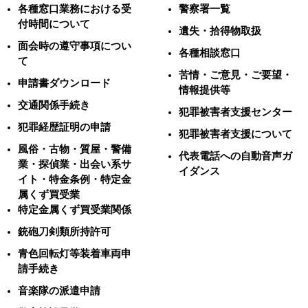
各種窓口業務における受
警察署一覧
付時間について
遺失・拾得物取扱
面会時の遵守事項につい
各種相談窓口
て
苦情・ご意見・ご要望・
申請書ダウンロード
情報提供等
交通関係手続き
犯罪被害者支援センター
犯罪経歴証明の申請
犯罪被害者支援について
風俗・古物・質屋・警備
代表電話への自動音声ガ
業・探偵業・出会い系サ
イダンス
イト・特金条例・特定金
属くず買受業
特定金属くず買受業関係
銃砲刀剣類所持許可
青色回転灯等装着車両申
請手続き
音楽隊の派遣申請