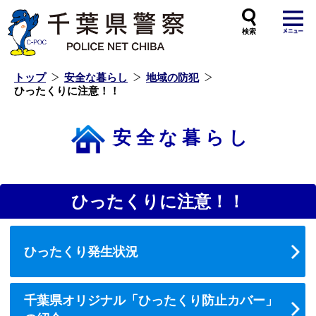
本
文
へ
ス
キ
ッ
プ
し
ま
す
トップ
安全な暮らし
地域の防犯
ひったくりに注意！！
安全な暮らし
ひったくりに注意！！
ひったくり発生状況
千葉県オリジナル「ひったくり防止カバー」