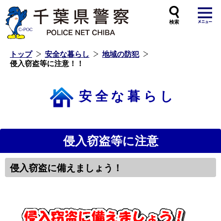
本
文
へ
ス
キ
ッ
プ
し
ま
す
トップ
安全な暮らし
地域の防犯
侵入窃盗等に注意！！
安全な暮らし
侵入窃盗等に注意
侵入窃盗に備えましょう！