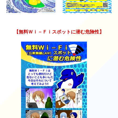
【無料Ｗｉ－Ｆｉスポットに潜む危険性】