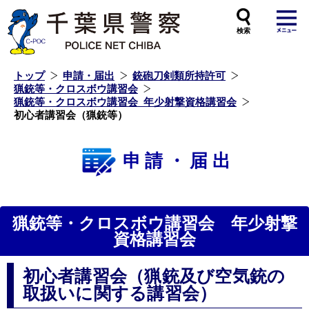
本
文
へ
ス
キ
ッ
プ
し
ま
す
トップ
申請・届出
銃砲刀剣類所持許可
猟銃等・クロスボウ講習会
猟銃等・クロスボウ講習会_年少射撃資格講習会
初心者講習会（猟銃等）
申請・届出
猟銃等・クロスボウ講習会 年少射撃
資格講習会
初心者講習会（猟銃及び空気銃の
取扱いに関する講習会）