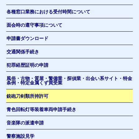
各種窓口業務における受付時間について
面会時の遵守事項について
申請書ダウンロード
交通関係手続き
犯罪経歴証明の申請
風俗・古物・質屋・警備業・探偵業・出会い系サイト・特金
条例・特定金属くず買受業
銃砲刀剣類所持許可
青色回転灯等装着車両申請手続き
音楽隊の派遣申請
警察施設見学