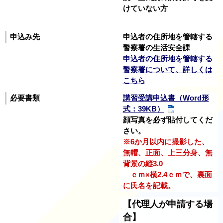
けていない方
申込み先
申込者の住所地を管轄する
警察署の生活安全課
申込者の住所地を管轄する
警察署について、詳しくは
こちら
必要書類
講習受講申込書（Word形
式：39KB）
顔写真を必ず貼付してくだ
さい。
※6か月以内に撮影した、
無帽、正面、上三分身、無
背景の縦3.0
ｃｍ×横2.4ｃｍで、裏面
に氏名を記載。
【代理人が申請する場
合】