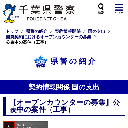
本
文
へ
ス
キ
ッ
プ
し
ま
す
トップ
県警の紹介
契約情報関係
国の支出
国費契約におけるオープンカウンターの募集
公表中の案件（工事）
県警の紹介
契約情報関係 国の支出
【オープンカウンターの募集】公
表中の案件（工事）