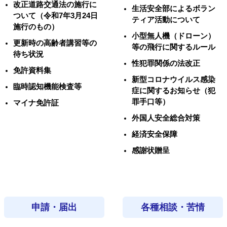
改正道路交通法の施行に
生活安全部によるボラン
ついて（令和7年3月24日
ティア活動について
施行のもの）
小型無人機（ドローン）
更新時の高齢者講習等の
等の飛行に関するルール
待ち状況
性犯罪関係の法改正
免許資料集
新型コロナウイルス感染
臨時認知機能検査等
症に関するお知らせ（犯
罪手口等）
マイナ免許証
外国人安全総合対策
経済安全保障
感謝状贈呈
申請・届出
各種相談・苦情