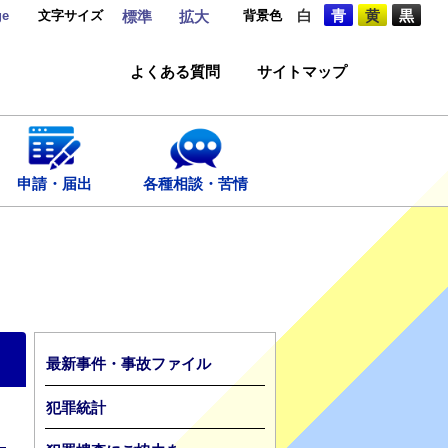
ge
文字サイズ
背景色
白
青
黄
黒
標準
拡大
よくある質問
サイトマップ
申請・届出
各種相談・苦情
最新事件・事故ファイル
犯罪統計