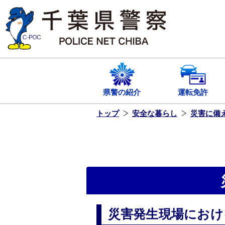
本
文
へ
ス
キ
ッ
プ
し
ま
す
県警の紹介
運転免許
トップ
安全な暮らし
災害に備
災害発生現場におけ