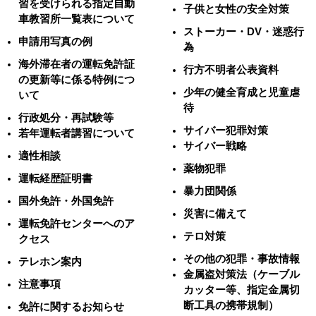
習を受けられる指定自動
子供と女性の安全対策
車教習所一覧表について
ストーカー・DV・迷惑行
申請用写真の例
為
海外滞在者の運転免許証
行方不明者公表資料
の更新等に係る特例につ
少年の健全育成と児童虐
いて
待
行政処分・再試験等
サイバー犯罪対策
若年運転者講習について
サイバー戦略
適性相談
薬物犯罪
運転経歴証明書
暴力団関係
国外免許・外国免許
災害に備えて
運転免許センターへのア
テロ対策
クセス
その他の犯罪・事故情報
テレホン案内
金属盗対策法（ケーブル
注意事項
カッター等、指定金属切
断工具の携帯規制）
免許に関するお知らせ