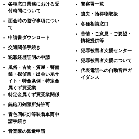
各種窓口業務における受
警察署一覧
付時間について
遺失・拾得物取扱
面会時の遵守事項につい
各種相談窓口
て
苦情・ご意見・ご要望・
申請書ダウンロード
情報提供等
交通関係手続き
犯罪被害者支援センター
犯罪経歴証明の申請
犯罪被害者支援について
風俗・古物・質屋・警備
代表電話への自動音声ガ
業・探偵業・出会い系サ
イダンス
イト・特金条例・特定金
属くず買受業
特定金属くず買受業関係
銃砲刀剣類所持許可
青色回転灯等装着車両申
請手続き
音楽隊の派遣申請