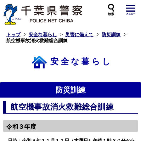
本
文
へ
ス
キ
ッ
プ
し
ま
す
トップ
安全な暮らし
災害に備えて
防災訓練
航空機事故消火救難総合訓練
安全な暮らし
防災訓練
航空機事故消火救難総合訓練
令和３年度
日時：令和３年１１月１１日（木曜日）午後１時３０分から