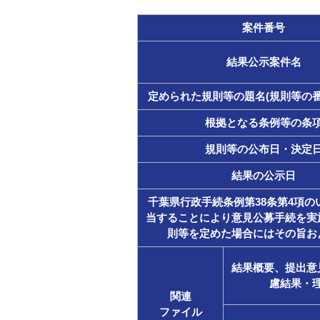
案件番号
結果公示案件名
定められた規則等の題名(規則等の番
根拠となる条例等の条
規則等の公布日・決定
結果の公示日
千葉県行政手続条例第38条第4項の
当することにより意見公募手続を実
則等を定めた場合にはその旨お
結果概要、提出意
慮結果・
関連
ファイル