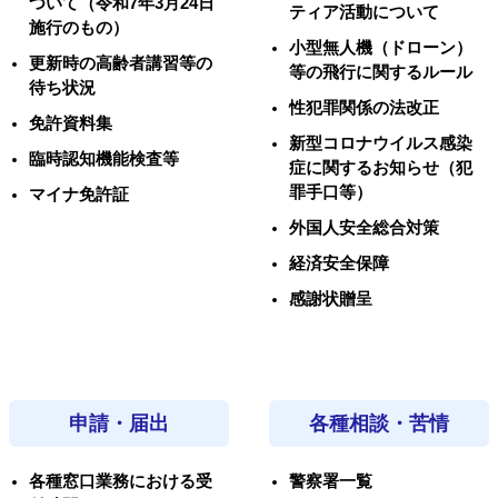
ついて（令和7年3月24日
ティア活動について
施行のもの）
小型無人機（ドローン）
更新時の高齢者講習等の
等の飛行に関するルール
待ち状況
性犯罪関係の法改正
免許資料集
新型コロナウイルス感染
臨時認知機能検査等
症に関するお知らせ（犯
罪手口等）
マイナ免許証
外国人安全総合対策
経済安全保障
感謝状贈呈
申請・届出
各種相談・苦情
各種窓口業務における受
警察署一覧