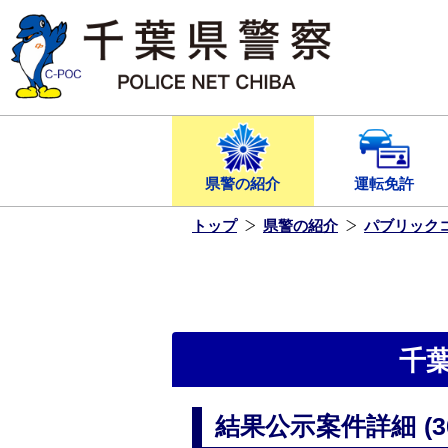
本
文
へ
ス
キ
ッ
プ
し
ま
す
県警の紹介
運転免許
トップ
県警の紹介
パブリック
千
結果公示案件詳細 (307