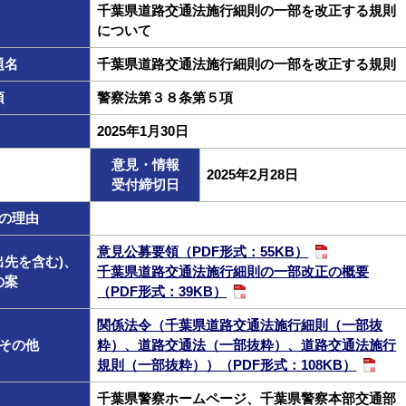
千葉県道路交通法施行細則の一部を改正する規則
について
題名
千葉県道路交通法施行細則の一部を改正する規則
項
警察法第３８条第５項
2025年1月30日
意見・情報
2025年2月28日
受付締切日
の理由
意見公募要領（PDF形式：55KB）
出先を含む)、
千葉県道路交通法施行細則の一部改正の概要
の案
（PDF形式：39KB）
関係法令（千葉県道路交通法施行細則（一部抜
その他
粋）、道路交通法（一部抜粋）、道路交通法施行
規則（一部抜粋））（PDF形式：108KB）
千葉県警察ホームページ、千葉県警察本部交通部