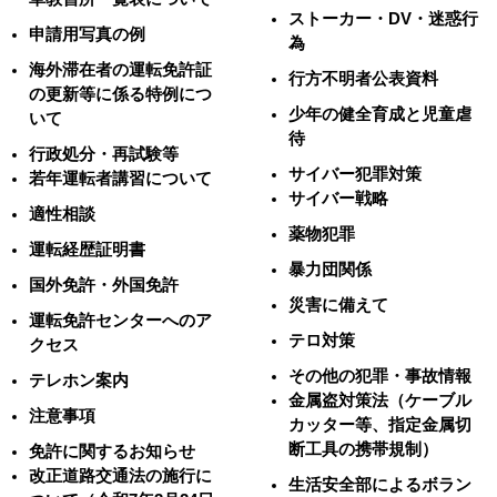
ストーカー・DV・迷惑行
申請用写真の例
為
海外滞在者の運転免許証
行方不明者公表資料
の更新等に係る特例につ
少年の健全育成と児童虐
いて
待
行政処分・再試験等
サイバー犯罪対策
若年運転者講習について
サイバー戦略
適性相談
薬物犯罪
運転経歴証明書
暴力団関係
国外免許・外国免許
災害に備えて
運転免許センターへのア
テロ対策
クセス
その他の犯罪・事故情報
テレホン案内
金属盗対策法（ケーブル
注意事項
カッター等、指定金属切
断工具の携帯規制）
免許に関するお知らせ
改正道路交通法の施行に
生活安全部によるボラン