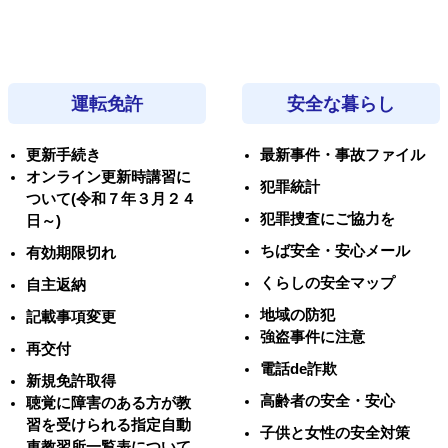
運転免許
安全な暮らし
更新手続き
最新事件・事故ファイル
オンライン更新時講習に
犯罪統計
ついて(令和７年３月２４
犯罪捜査にご協力を
日～)
ちば安全・安心メール
有効期限切れ
くらしの安全マップ
自主返納
地域の防犯
記載事項変更
強盗事件に注意
再交付
電話de詐欺
新規免許取得
高齢者の安全・安心
聴覚に障害のある方が教
習を受けられる指定自動
子供と女性の安全対策
車教習所一覧表について