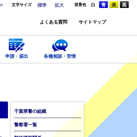
ge
文字サイズ
背景色
白
青
黄
黒
標準
拡大
よくある質問
サイトマップ
申請・届出
各種相談・苦情
千葉県警の組織
警察署一覧