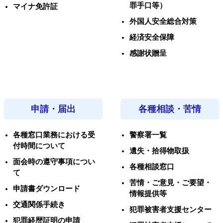
罪手口等）
マイナ免許証
外国人安全総合対策
経済安全保障
感謝状贈呈
申請・届出
各種相談・苦情
各種窓口業務における受
警察署一覧
付時間について
遺失・拾得物取扱
面会時の遵守事項につい
各種相談窓口
て
苦情・ご意見・ご要望・
申請書ダウンロード
情報提供等
交通関係手続き
犯罪被害者支援センター
犯罪経歴証明の申請