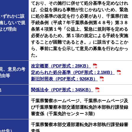
ており、その施行に併せて処分基準を定めなけれ
ば、公益を損ねる事態が生じかねないため、緊急
いずれかに該
に処分基準の改定を行う必要があり、千葉県行政
施しないで規
手続条例（平成７年千葉県条例第４８号）第３８
よび理由
条第４項第１号「公益上、緊急に規則等を定める
必要があるため、第１項の規定による手続を実施
することが困難であるとき。」に該当することか
ら、事前に案を公示して意見の募集を行わなかっ
た。
改定概要（PDF形式：28KB）
見、意見の考
定められた処分基準（PDF形式：2.1MB）
理由等
新旧対照表（PDF形式：926KB）
他
関係法令（PDF形式：345KB）
千葉県警察ホームページ、千葉県ホームページ及
び千葉県警察本部交通部運転免許本部執行課登録
審査係（千葉免許センター３階）
千葉県警察本部交通部運転免許本部執行課登録審
わせ先）
査係