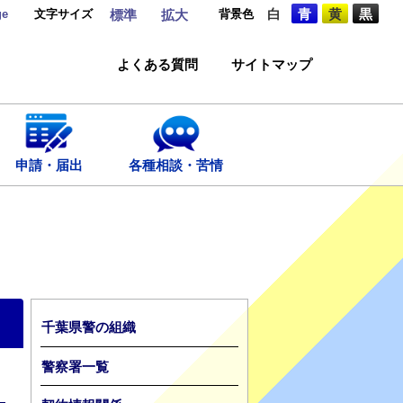
ge
文字サイズ
背景色
白
青
黄
黒
標準
拡大
よくある質問
サイトマップ
申請・届出
各種相談・苦情
千葉県警の組織
警察署一覧