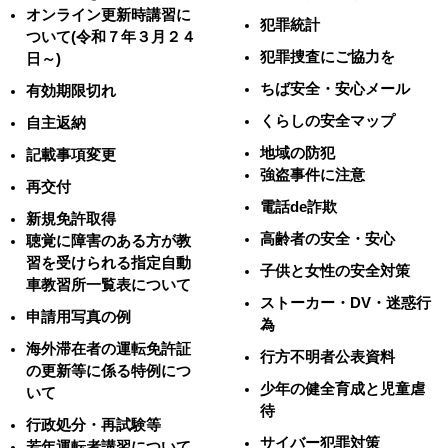
オンライン更新時講習に
犯罪統計
ついて(令和７年３月２４
犯罪捜査にご協力を
日～)
ちば安全・安心メール
有効期限切れ
くらしの安全マップ
自主返納
地域の防犯
記載事項変更
強盗事件に注意
再交付
電話de詐欺
新規免許取得
高齢者の安全・安心
聴覚に障害のある方が教
習を受けられる指定自動
子供と女性の安全対策
車教習所一覧表について
ストーカー・DV・迷惑行
申請用写真の例
為
海外滞在者の運転免許証
行方不明者公表資料
の更新等に係る特例につ
少年の健全育成と児童虐
いて
待
行政処分・再試験等
サイバー犯罪対策
若年運転者講習について