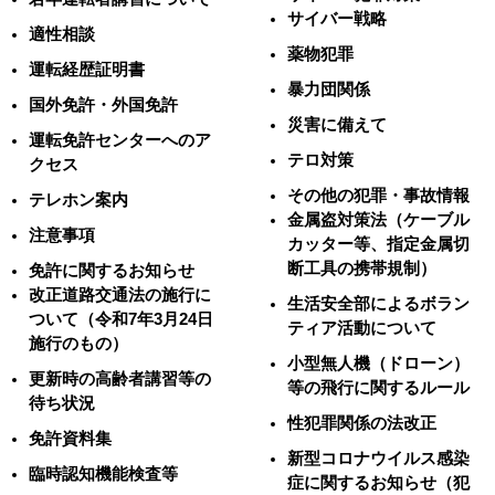
サイバー戦略
適性相談
薬物犯罪
運転経歴証明書
暴力団関係
国外免許・外国免許
災害に備えて
運転免許センターへのア
テロ対策
クセス
その他の犯罪・事故情報
テレホン案内
金属盗対策法（ケーブル
注意事項
カッター等、指定金属切
断工具の携帯規制）
免許に関するお知らせ
改正道路交通法の施行に
生活安全部によるボラン
ついて（令和7年3月24日
ティア活動について
施行のもの）
小型無人機（ドローン）
更新時の高齢者講習等の
等の飛行に関するルール
待ち状況
性犯罪関係の法改正
免許資料集
新型コロナウイルス感染
臨時認知機能検査等
症に関するお知らせ（犯