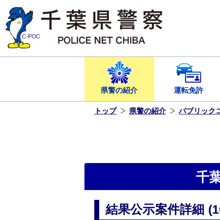
本
文
へ
ス
キ
ッ
プ
し
ま
す
県警の紹介
運転免許
トップ
県警の紹介
パブリック
千
結果公示案件詳細 (107