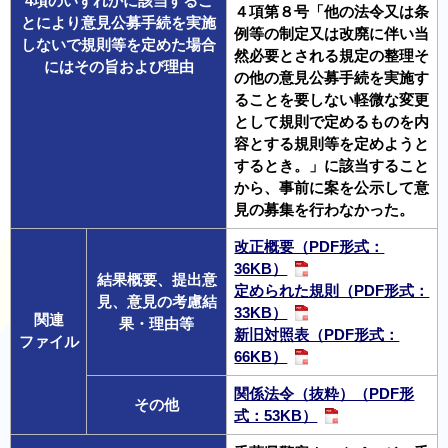
4項のいずれかに該当するこ
４項第８号「他の法令又は条
とにより意見公募手続を実施
例等の制定又は改廃に伴い当
しないで規則等を定めた場合
然必要とされる規定の整理そ
にはその旨および理由
の他の意見公募手続を実施す
ることを要しない軽微な変更
として規則で定めるものを内
容とする規則等を定めようと
するとき。」に該当すること
から、事前に案を公示して意
見の募集を行わなかった。
改正概要（PDF形式：
36KB）
結果概要、提出意
定められた規則（PDF形式：
見、意見の考慮結
33KB）
関連
果・理由等
新旧対照表（PDF形式：
ファイル
66KB）
関係法令（抜粋）（PDF形
その他
式：53KB）