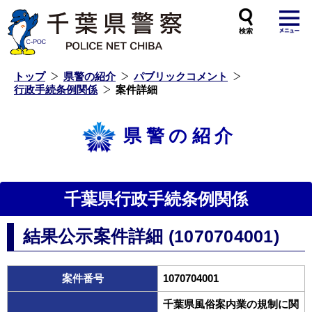
本
文
へ
ス
キ
ッ
プ
し
ま
す
トップ
県警の紹介
パブリックコメント
行政手続条例関係
案件詳細
県警の紹介
千葉県行政手続条例関係
結果公示案件詳細 (1070704001)
案件番号
1070704001
千葉県風俗案内業の規制に関