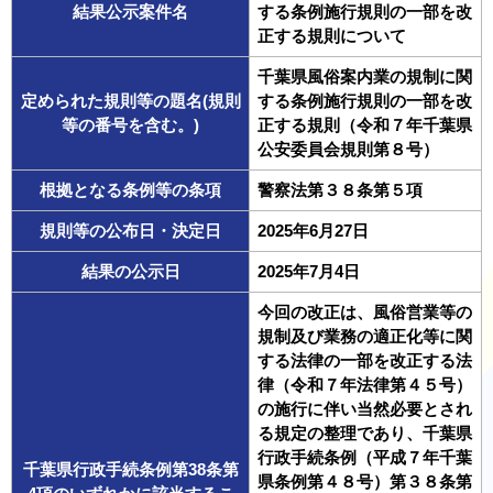
結果公示案件名
する条例施行規則の一部を改
正する規則について
千葉県風俗案内業の規制に関
定められた規則等の題名(規則
する条例施行規則の一部を改
等の番号を含む。)
正する規則（令和７年千葉県
公安委員会規則第８号）
根拠となる条例等の条項
警察法第３８条第５項
規則等の公布日・決定日
2025年6月27日
結果の公示日
2025年7月4日
今回の改正は、風俗営業等の
規制及び業務の適正化等に関
する法律の一部を改正する法
律（令和７年法律第４５号）
の施行に伴い当然必要とされ
る規定の整理であり、千葉県
行政手続条例（平成７年千葉
千葉県行政手続条例第38条第
県条例第４８号）第３８条第