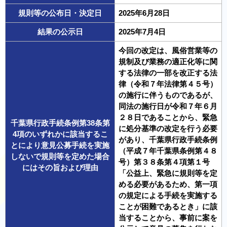
規則等の公布日・決定日
2025年6月28日
結果の公示日
2025年7月4日
今回の改定は、風俗営業等の
規制及び業務の適正化等に関
する法律の一部を改正する法
律（令和７年法律第４５号）
の施行に伴うものであるが、
同法の施行日が令和７年６月
２８日であることから、緊急
千葉県行政手続条例第38条第
に処分基準の改定を行う必要
4項のいずれかに該当するこ
があり、千葉県行政手続条例
とにより意見公募手続を実施
（平成７年千葉県条例第４８
しないで規則等を定めた場合
号）第３８条第４項第１号
にはその旨および理由
「公益上、緊急に規則等を定
める必要があるため、第一項
の規定による手続を実施する
ことが困難であるとき」に該
当することから、事前に案を