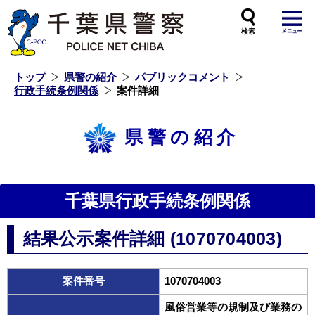
本
文
へ
ス
キ
ッ
プ
し
ま
す
トップ
県警の紹介
パブリックコメント
行政手続条例関係
案件詳細
県警の紹介
千葉県行政手続条例関係
結果公示案件詳細 (1070704003)
案件番号
1070704003
風俗営業等の規制及び業務の