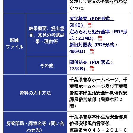
公示して意見の募集を行わな
かった。
改定概要（PDF形式：
50KB）
結果概要、提出意
定められた処分基準（PDF形
見、意見の考慮結
式：2.2MB）
関連
果・理由等
新旧対照表（PDF形式：
ファイル
496KB）
関係法令（PDF形式：
その他
173KB）
千葉県警察ホームページ、千
葉県ホームページ及び千葉県
資料の入手方法
警察本部生活安全部風俗保安
課風俗営業係（警察本部２
階）
千葉県警察本部生活安全部風
所管部局・課室名等（問い合
俗保安課風俗営業係
わせ先）
電話番号０４３－２０１－０