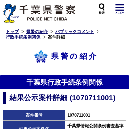
本
文
へ
ス
キ
ッ
プ
し
ま
す
トップ
県警の紹介
パブリックコメント
行政手続条例関係
案件詳細
県警の紹介
千葉県行政手続条例関係
結果公示案件詳細 (1070711001)
案件番号
1070711001
千葉県情報公開条例審査基準
結果公示案件名