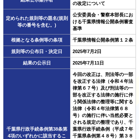
の改定について
公安委員会・警察本部長にお
定められた規則等の題名(規則
ける千葉県情報公開条例審査
等の番号を含む。)
基準
根拠となる条例等の条項
千葉県情報公開条例第１２条
規則等の公布日・決定日
2025年7月2日
結果の公示日
2025年7月11日
今回の改正は、刑法等の一部
を改正する法律（令和４年法
律第６７号）及び刑法等の一
部を改正する法律の施行に伴
う関係法律の整理等に関する
法律（令和４年法律第６８
号）の施行に伴い当然必要と
される規定の整理であり、千
千葉県行政手続条例第38条第
葉県行政手続条例（平成７年
4項のいずれかに該当するこ
千葉県条例第４８号）第３８