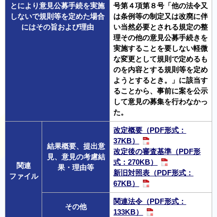
とにより意見公募手続を実施
号第４項第８号「他の法令又
しないで規則等を定めた場合
は条例等の制定又は改廃に伴
にはその旨および理由
い当然必要とされる規定の整
理その他の意見公募手続きを
実施することを要しない軽微
な変更として規則で定めるも
のを内容とする規則等を定め
ようとするとき。」に該当す
ることから、事前に案を公示
して意見の募集を行わなかっ
た。
改定概要（PDF形式：
37KB）
結果概要、提出意
改定後の審査基準（PDF形
見、意見の考慮結
式：270KB）
関連
果・理由等
新旧対照表（PDF形式：
ファイル
67KB）
関連法令（PDF形式：
その他
133KB）