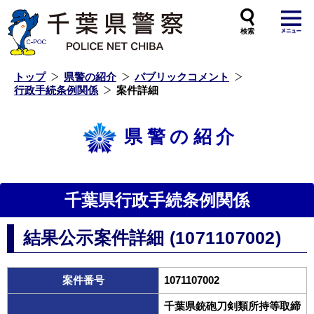
本
文
へ
ス
キ
ッ
プ
し
ま
す
トップ
県警の紹介
パブリックコメント
行政手続条例関係
案件詳細
県警の紹介
千葉県行政手続条例関係
結果公示案件詳細 (1071107002)
案件番号
1071107002
千葉県銃砲刀剣類所持等取締