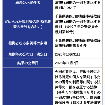
結果公示案件名
法施行細則の一部を改正する
規則について
千葉県銃砲刀剣類所持等取締
定められた規則等の題名(規則
法施行細則の一部を改正する
等の番号を含む。)
規則 （令和７年公安委員会
規則第10号）
千葉県銃砲刀剣類所持等取締
根拠となる条例等の条項
法施行細則第３６条
規則等の公布日・決定日
2025年10月31日
結果の公示日
2025年11月7日
今回の改正は、行政手続にお
ける特定の個人を識別するた
めの番号の利用等に関する法
律等の一部を改正する法律
（令和５年法律第４８号）の
一部の施行等に伴い、国民健
康保険法（昭和３３年法律第