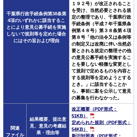
１９２号）が改正されること
を受け、当然必要とされる規
千葉県行政手続条例第38条第
定の整理であり、千葉県行政
4項のいずれかに該当するこ
手続条例（平成７年千葉県条
とにより意見公募手続を実施
例第４８号）第３８条第４項
しないで規則等を定めた場合
第８号「他の法令又は条例等
にはその旨および理由
の制定又は改廃に伴い当然必
要とされる規定の整理その他
の意見公募手続を実施するこ
とを要しない軽微な変更とし
て規則で定めるものを内容と
する規則等を定めようとする
とき。」に該当することか
ら、事前に案を公示して意見
の募集を行わなかった。
改正概要（PDF形式：
51KB）
結果概要、提出意
定められた規則（PDF形式：
見、意見の考慮結
関連
54KB）
果・理由等
ファイル
新旧対照表（PDF形式：