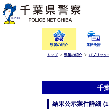
本
文
へ
ス
キ
ッ
プ
し
ま
す
県警の紹介
運転免許
トップ
県警の紹介
パブリック
千
結果公示案件詳細 (108