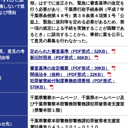
いずれかに該
領」はすでに改正され、緊急に審査基準の改定を
施しないで規
行う必要があり、千葉県行政手続条例（平成７年
よび理由
千葉県条例第４８号）第３８条第４項第１号「公
益上、緊急に規則等を定める必要があるため、第
一項の規定による手続を実施することが困難であ
るとき」に該当することから、事前に案を公示し
て意見の募集を行わなかった。
見、意見の考
定められた審査基準（PDF形式：52KB）
理由等
新旧対照表（PDF形式：66KB）
審査基準の改定概要（PDF形式：39KB）
関係法令（抜粋）（PDF形式：22KB）
他
犯罪被害給付制度事務処理要領（PDF形式：
570KB）
千葉県警察ホームページ、千葉県ホームページ及
び千葉県警察本部警務部警務課犯罪被害者支援室
（県警本部１階）
千葉県警察本部警務部警務課犯罪被害者支援室
わせ先）
電話番号０４３－２０１－０１１０