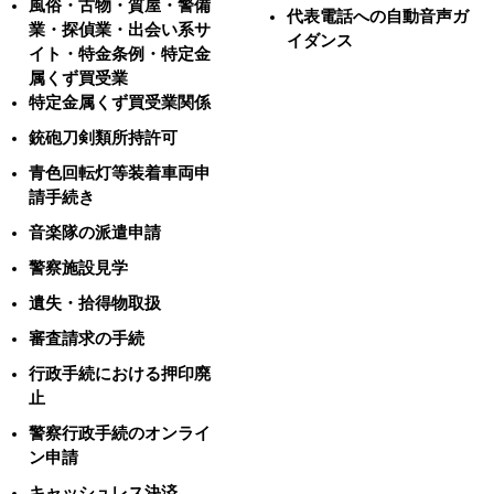
風俗・古物・質屋・警備
代表電話への自動音声ガ
業・探偵業・出会い系サ
イダンス
イト・特金条例・特定金
属くず買受業
特定金属くず買受業関係
銃砲刀剣類所持許可
青色回転灯等装着車両申
請手続き
音楽隊の派遣申請
警察施設見学
遺失・拾得物取扱
審査請求の手続
行政手続における押印廃
止
警察行政手続のオンライ
ン申請
キャッシュレス決済