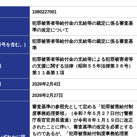
1080227001
犯罪被害者等給付金の支給等の裁定に係る審査基
準の改定について
犯罪被害者等給付金の支給等の裁定に係る審査基
号を含む。)
準
犯罪被害者等給付金の支給等による犯罪被害者等
項
の支援に関する法律（昭和５５年法律第３６号）
第１１条第１項
日
2026年2月4日
2026年2月27日
審査基準の参照先として定める「犯罪被害給付制
度事務処理要領」（令和７年５月２７日付け警察
庁長官官房長通達）が令和８年１月１９日に改正
されたことに伴い、審査基準の改定を必要とする
ものであるが、「犯罪被害給付制度事務処理要