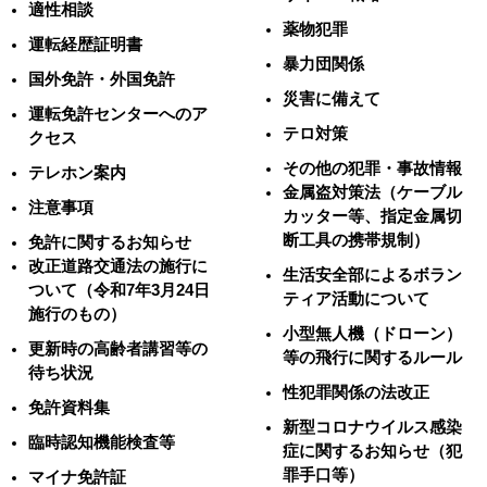
適性相談
薬物犯罪
運転経歴証明書
暴力団関係
国外免許・外国免許
災害に備えて
運転免許センターへのア
テロ対策
クセス
その他の犯罪・事故情報
テレホン案内
金属盗対策法（ケーブル
注意事項
カッター等、指定金属切
断工具の携帯規制）
免許に関するお知らせ
改正道路交通法の施行に
生活安全部によるボラン
ついて（令和7年3月24日
ティア活動について
施行のもの）
小型無人機（ドローン）
更新時の高齢者講習等の
等の飛行に関するルール
待ち状況
性犯罪関係の法改正
免許資料集
新型コロナウイルス感染
臨時認知機能検査等
症に関するお知らせ（犯
罪手口等）
マイナ免許証