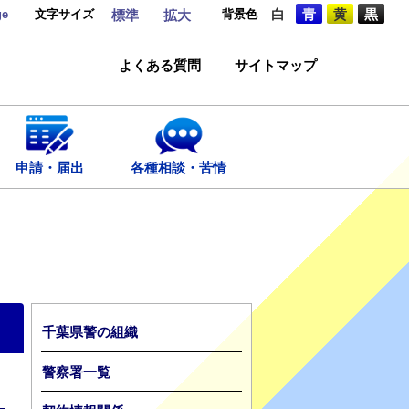
ge
文字サイズ
背景色
白
青
黄
黒
標準
拡大
よくある質問
サイトマップ
申請・届出
各種相談・苦情
千葉県警の組織
警察署一覧