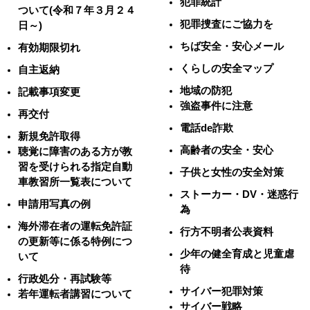
犯罪統計
ついて(令和７年３月２４
犯罪捜査にご協力を
日～)
ちば安全・安心メール
有効期限切れ
くらしの安全マップ
自主返納
地域の防犯
記載事項変更
強盗事件に注意
再交付
電話de詐欺
新規免許取得
高齢者の安全・安心
聴覚に障害のある方が教
習を受けられる指定自動
子供と女性の安全対策
車教習所一覧表について
ストーカー・DV・迷惑行
申請用写真の例
為
海外滞在者の運転免許証
行方不明者公表資料
の更新等に係る特例につ
少年の健全育成と児童虐
いて
待
行政処分・再試験等
サイバー犯罪対策
若年運転者講習について
サイバー戦略