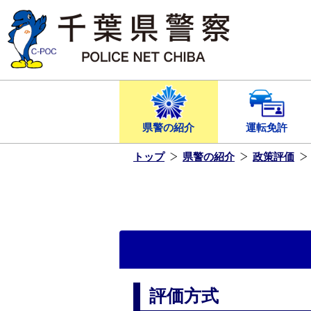
本
文
へ
ス
キ
ッ
プ
し
ま
す
県警の紹介
運転免許
トップ
県警の紹介
政策評価
評価方式