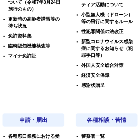
ついて（令和7年3月24日
ティア活動について
施行のもの）
小型無人機（ドローン）
更新時の高齢者講習等の
等の飛行に関するルール
待ち状況
性犯罪関係の法改正
免許資料集
新型コロナウイルス感染
臨時認知機能検査等
症に関するお知らせ（犯
罪手口等）
マイナ免許証
外国人安全総合対策
経済安全保障
感謝状贈呈
申請・届出
各種相談・苦情
各種窓口業務における受
警察署一覧