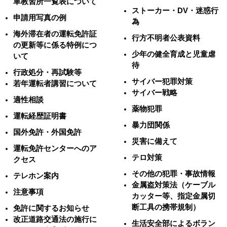
車教習所一覧表について
ストーカー・DV・迷惑行
申請用写真の例
為
海外滞在者の運転免許証
行方不明者公表資料
の更新等に係る特例につ
少年の健全育成と児童虐
いて
待
行政処分・再試験等
サイバー犯罪対策
若年運転者講習について
サイバー戦略
適性相談
薬物犯罪
運転経歴証明書
暴力団関係
国外免許・外国免許
災害に備えて
運転免許センターへのア
テロ対策
クセス
その他の犯罪・事故情報
テレホン案内
金属盗対策法（ケーブル
注意事項
カッター等、指定金属切
断工具の携帯規制）
免許に関するお知らせ
改正道路交通法の施行に
生活安全部によるボラン