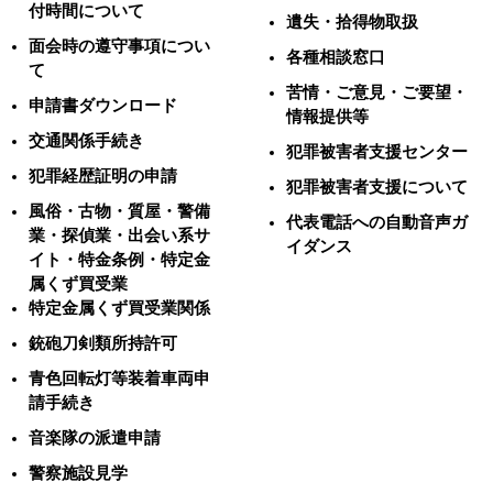
付時間について
遺失・拾得物取扱
面会時の遵守事項につい
各種相談窓口
て
苦情・ご意見・ご要望・
申請書ダウンロード
情報提供等
交通関係手続き
犯罪被害者支援センター
犯罪経歴証明の申請
犯罪被害者支援について
風俗・古物・質屋・警備
代表電話への自動音声ガ
業・探偵業・出会い系サ
イダンス
イト・特金条例・特定金
属くず買受業
特定金属くず買受業関係
銃砲刀剣類所持許可
青色回転灯等装着車両申
請手続き
音楽隊の派遣申請
警察施設見学