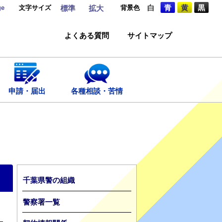
ge
文字サイズ
背景色
白
青
黄
黒
標準
拡大
よくある質問
サイトマップ
申請・届出
各種相談・苦情
千葉県警の組織
警察署一覧