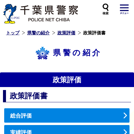
本
文
へ
ス
キ
ッ
プ
し
ま
す
トップ
県警の紹介
政策評価
政策評価書
県警の紹介
政策評価
政策評価書
総合評価
実績評価