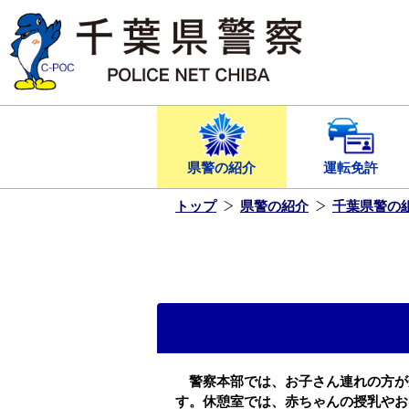
本
文
へ
ス
キ
ッ
プ
し
ま
す
県警の紹介
運転免許
トップ
県警の紹介
千葉県警の
警察本部では、お子さん連れの方が
す。休憩室では、赤ちゃんの授乳やお