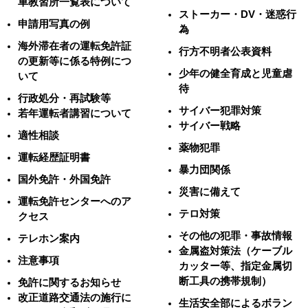
車教習所一覧表について
ストーカー・DV・迷惑行
申請用写真の例
為
海外滞在者の運転免許証
行方不明者公表資料
の更新等に係る特例につ
少年の健全育成と児童虐
いて
待
行政処分・再試験等
サイバー犯罪対策
若年運転者講習について
サイバー戦略
適性相談
薬物犯罪
運転経歴証明書
暴力団関係
国外免許・外国免許
災害に備えて
運転免許センターへのア
テロ対策
クセス
その他の犯罪・事故情報
テレホン案内
金属盗対策法（ケーブル
注意事項
カッター等、指定金属切
断工具の携帯規制）
免許に関するお知らせ
改正道路交通法の施行に
生活安全部によるボラン