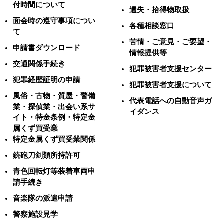
付時間について
遺失・拾得物取扱
面会時の遵守事項につい
各種相談窓口
て
苦情・ご意見・ご要望・
申請書ダウンロード
情報提供等
交通関係手続き
犯罪被害者支援センター
犯罪経歴証明の申請
犯罪被害者支援について
風俗・古物・質屋・警備
代表電話への自動音声ガ
業・探偵業・出会い系サ
イダンス
イト・特金条例・特定金
属くず買受業
特定金属くず買受業関係
銃砲刀剣類所持許可
青色回転灯等装着車両申
請手続き
音楽隊の派遣申請
警察施設見学