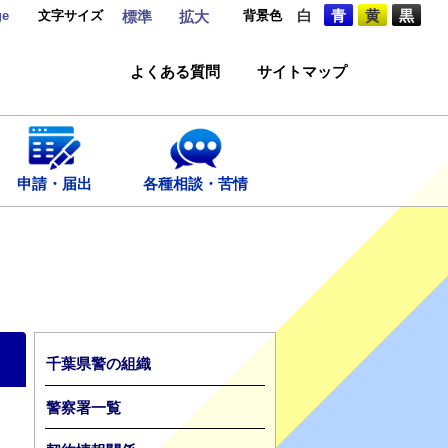
ge
文字サイズ
背景色
白
青
黄
黒
標準
拡大
よくある質問
サイトマップ
申請・届出
各種相談・苦情
千葉県警の組織
警察署一覧
ま