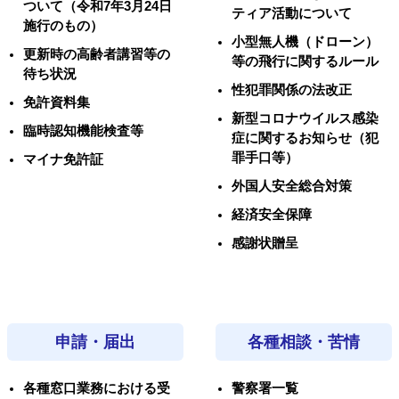
ついて（令和7年3月24日
ティア活動について
施行のもの）
小型無人機（ドローン）
更新時の高齢者講習等の
等の飛行に関するルール
待ち状況
性犯罪関係の法改正
免許資料集
新型コロナウイルス感染
臨時認知機能検査等
症に関するお知らせ（犯
罪手口等）
マイナ免許証
外国人安全総合対策
経済安全保障
感謝状贈呈
申請・届出
各種相談・苦情
各種窓口業務における受
警察署一覧