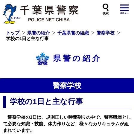
本
文
へ
ス
キ
ッ
プ
し
ま
す
トップ
県警の紹介
千葉県警の組織
警察学校
学校の1日と主な行事
県警の紹介
警察学校
学校の1日と主な行事
警察学校の1日は、規則正しい時間割りの中で、警察職員とし
て必要な知識・技能、体力作りなど、様々なカリキュラムが組
まれています。