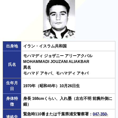
出身地
イラン・イスラム共和国
モハマディ ジョザニー アリーアクバル
MOHAMMADI JOUZANI ALIAKBAR
氏名
異名
モハマド アキバ、モハマディ アキバ
生年月
1970年（昭和45年）10月26日生
日
身体特
身長 168cmくらい、入れ墨（左右不明 前腕外側に
徴
錨）
緊急時110番または千葉県浦安警察署：
047-350-
連絡先