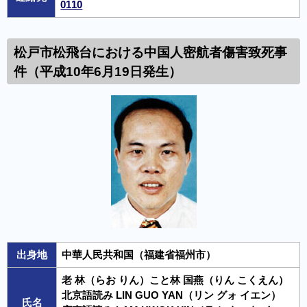
0110
松戸市松飛台における中国人密航者傷害致死事
件（平成10年6月19日発生）
出身地
中華人民共和国（福建省福州市）
老 林（らお りん）こと林 国燕（りん こくえん）
北京語読み LIN GUO YAN（リン グォ イエン）
氏名