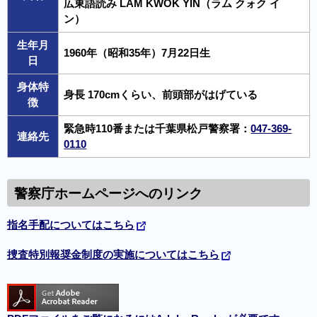
広東語読み LAM KWOK YIN（ラム クォク イ
ン）
生年月
1960年（昭和35年）7月22日生
日
身体特
身長 170cmくらい、前頭部がはげている
徴
緊急時110番または千葉県松戸警察署：
047-369-
連絡先
0110
警察庁ホームページへのリンク
指名手配についてはこちら
捜査特別報奨金制度の実施についてはこちら