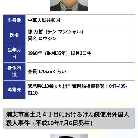
出身地
中華人民共和国
陳 万哲（チン マンツォル）
氏名
異名 ロウシン
生年月
1960年（昭和35年）12月3日生
日
身体特
身長 170cmくらい
徴
緊急時110番または千葉県船橋警察署：
047-435-
連絡先
0110
浦安市富士見４丁目におけるけん銃使用外国人
殺人事件（平成10年7月6日発生）