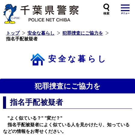
本
文
へ
ス
キ
ッ
プ
し
ま
す
トップ
安全な暮らし
犯罪捜査にご協力を
指名手配被疑者
安全な暮らし
犯罪捜査にご協力を
指名手配被疑者
"よく似ている？" "変だ？"
指名手配被疑者によく似ている人を見かけたり、知っている
などの情報をお寄せください。