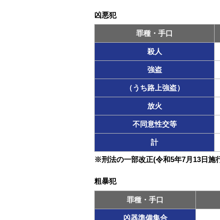
凶悪犯
罪種・手口
殺人
強盗
（うち路上強盗）
放火
不同意性交等
計
※刑法の一部改正(令和5年7月13日
粗暴犯
罪種・手口
凶器準備集合