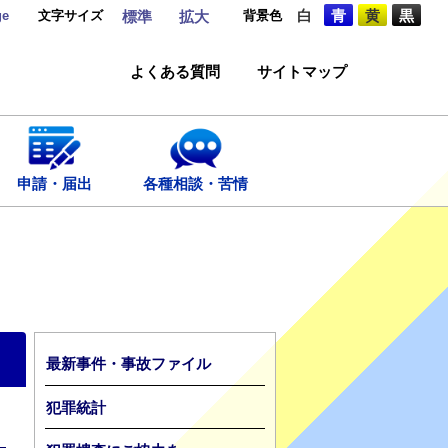
ge
文字サイズ
背景色
白
青
黄
黒
標準
拡大
よくある質問
サイトマップ
申請・届出
各種相談・苦情
最新事件・事故ファイル
犯罪統計