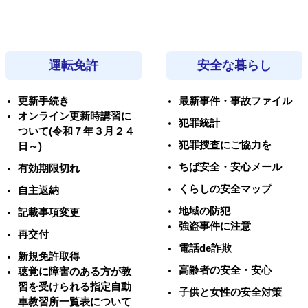
運転免許
安全な暮らし
更新手続き
最新事件・事故ファイル
オンライン更新時講習に
犯罪統計
ついて(令和７年３月２４
犯罪捜査にご協力を
日～)
ちば安全・安心メール
有効期限切れ
くらしの安全マップ
自主返納
地域の防犯
記載事項変更
強盗事件に注意
再交付
電話de詐欺
新規免許取得
高齢者の安全・安心
聴覚に障害のある方が教
習を受けられる指定自動
子供と女性の安全対策
車教習所一覧表について