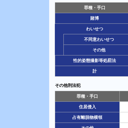
罪種・手口
賭博
わいせつ
不同意わいせつ
その他
性的姿態撮影等処罰法
計
その他刑法犯
罪種・手口
住居侵入
占有離脱物横領
その他