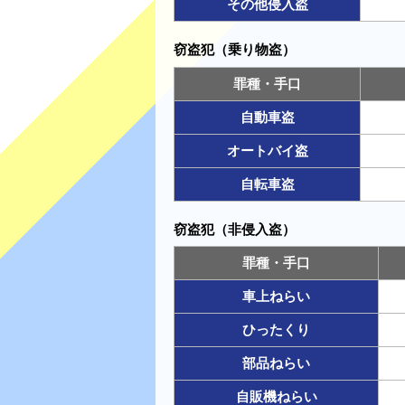
その他侵入盗
窃盗犯（乗り物盗）
罪種・手口
自動車盗
オートバイ盗
自転車盗
窃盗犯（非侵入盗）
罪種・手口
車上ねらい
ひったくり
部品ねらい
自販機ねらい