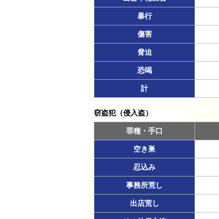
暴行
傷害
脅迫
恐喝
計
窃盗犯（侵入盗）
罪種・手口
空き巣
忍込み
事務所荒し
出店荒し