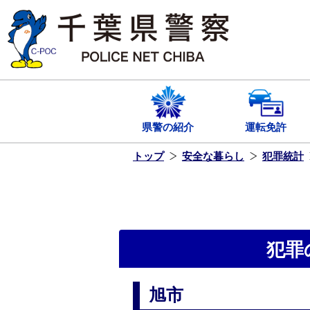
本
文
へ
ス
キ
ッ
プ
し
ま
す
県警の紹介
運転免許
トップ
安全な暮らし
犯罪統計
犯罪
旭市