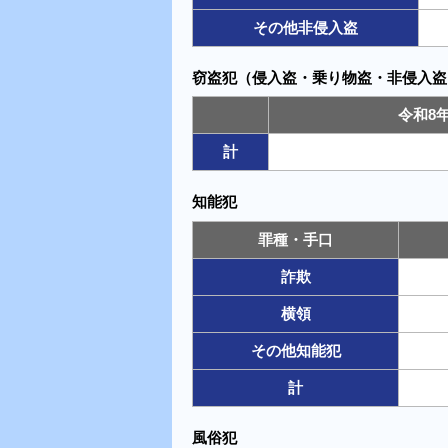
その他非侵入盗
窃盗犯（侵入盗・乗り物盗・非侵入盗
令和8
計
知能犯
罪種・手口
詐欺
横領
その他知能犯
計
風俗犯