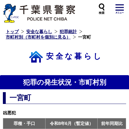
本
文
へ
ス
キ
ッ
プ
し
ま
す
トップ
安全な暮らし
犯罪統計
市町村別（市町村を個別に見る）
一宮町
安全な暮らし
犯罪の発生状況・市町村別
一宮町
凶悪犯
罪種・手口
令和8年6月（暫定値）
前年同期比