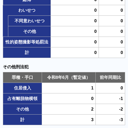
わいせつ
0
0
不同意わいせつ
0
0
その他
0
0
性的姿態撮影等処罰法
0
0
計
0
0
その他刑法犯
罪種・手口
令和8年6月（暫定値）
前年同期比
住居侵入
1
0
占有離脱物横領
0
-1
その他
2
-2
計
3
-3