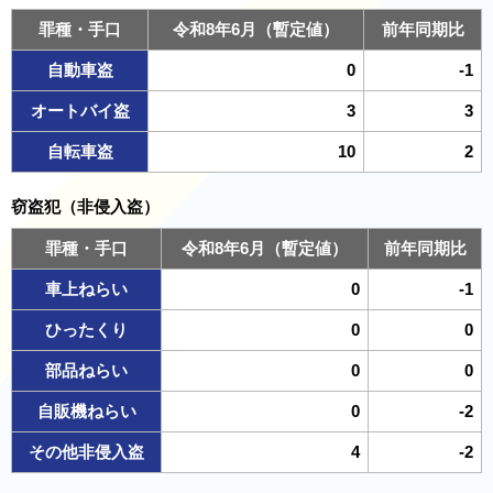
罪種・手口
令和8年6月（暫定値）
前年同期比
自動車盗
0
-1
オートバイ盗
3
3
自転車盗
10
2
窃盗犯（非侵入盗）
罪種・手口
令和8年6月（暫定値）
前年同期比
車上ねらい
0
-1
ひったくり
0
0
部品ねらい
0
0
自販機ねらい
0
-2
その他非侵入盗
4
-2