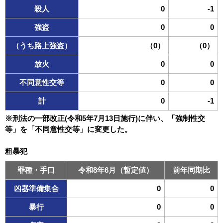
殺人
0
-1
強盗
0
0
（うち路上強盗）
（0）
（0）
放火
0
0
不同意性交等
0
0
計
0
-1
※刑法の一部改正(令和5年7月13日施行)に伴い、「強制性交
等」を「不同意性交等」に変更した。
粗暴犯
罪種・手口
令和8年6月（暫定値）
前年同期比
凶器準備集合
0
0
暴行
0
0