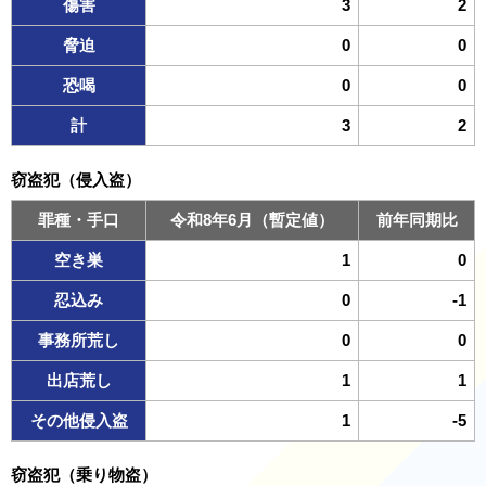
傷害
3
2
脅迫
0
0
恐喝
0
0
計
3
2
窃盗犯（侵入盗）
罪種・手口
令和8年6月（暫定値）
前年同期比
空き巣
1
0
忍込み
0
-1
事務所荒し
0
0
出店荒し
1
1
その他侵入盗
1
-5
窃盗犯（乗り物盗）