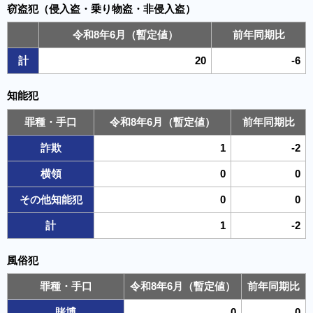
窃盗犯（侵入盗・乗り物盗・非侵入盗）
令和8年6月（暫定値）
前年同期比
計
20
-6
知能犯
罪種・手口
令和8年6月（暫定値）
前年同期比
詐欺
1
-2
横領
0
0
その他知能犯
0
0
計
1
-2
風俗犯
罪種・手口
令和8年6月（暫定値）
前年同期比
賭博
0
0