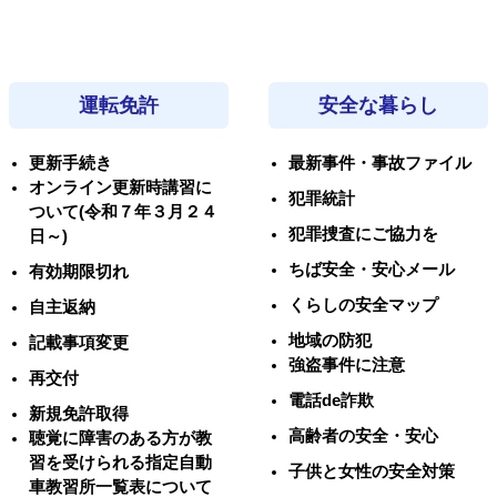
運転免許
安全な暮らし
更新手続き
最新事件・事故ファイル
オンライン更新時講習に
犯罪統計
ついて(令和７年３月２４
犯罪捜査にご協力を
日～)
ちば安全・安心メール
有効期限切れ
くらしの安全マップ
自主返納
地域の防犯
記載事項変更
強盗事件に注意
再交付
電話de詐欺
新規免許取得
高齢者の安全・安心
聴覚に障害のある方が教
習を受けられる指定自動
子供と女性の安全対策
車教習所一覧表について