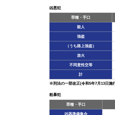
凶悪犯
罪種・手口
殺人
強盗
（うち路上強盗）
放火
不同意性交等
計
※刑法の一部改正(令和5年7月13日
粗暴犯
罪種・手口
凶器準備集合