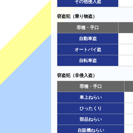
その他侵入盗
窃盗犯（乗り物盗）
罪種・手口
自動車盗
オートバイ盗
自転車盗
窃盗犯（非侵入盗）
罪種・手口
車上ねらい
ひったくり
部品ねらい
自販機ねらい