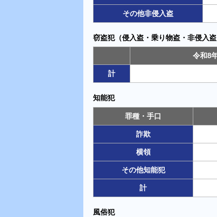
その他非侵入盗
窃盗犯（侵入盗・乗り物盗・非侵入盗
令和8
計
知能犯
罪種・手口
詐欺
横領
その他知能犯
計
風俗犯