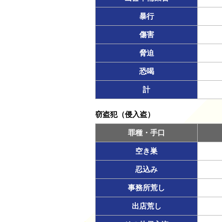
暴行
傷害
脅迫
恐喝
計
窃盗犯（侵入盗）
罪種・手口
空き巣
忍込み
事務所荒し
出店荒し