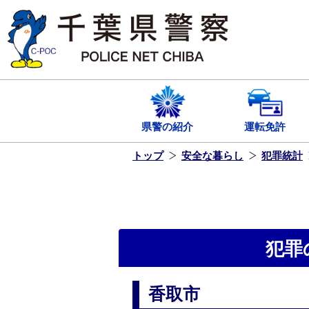
本
文
へ
ス
キ
ッ
プ
し
ま
す
県警の紹介
運転免許
トップ
安全な暮らし
犯罪統計
犯罪
香取市