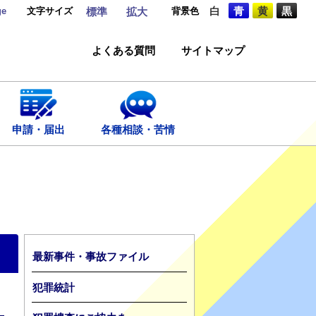
ge
文字サイズ
背景色
白
青
黄
黒
標準
拡大
よくある質問
サイトマップ
申請・届出
各種相談・苦情
最新事件・事故ファイル
犯罪統計