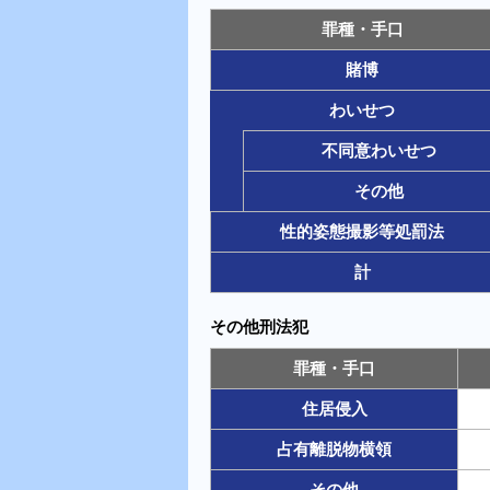
罪種・手口
賭博
わいせつ
不同意わいせつ
その他
性的姿態撮影等処罰法
計
その他刑法犯
罪種・手口
住居侵入
占有離脱物横領
その他