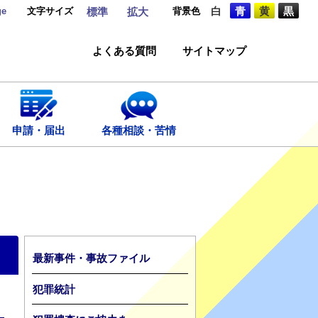
ge
文字サイズ
背景色
白
青
黄
黒
標準
拡大
よくある質問
サイトマップ
申請・届出
各種相談・苦情
最新事件・事故ファイル
犯罪統計