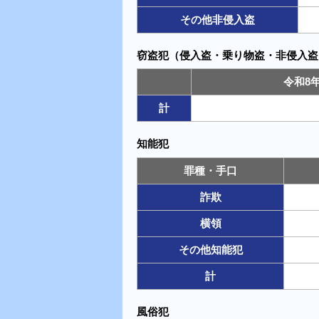
その他非侵入盗
窃盗犯（侵入盗・乗り物盗・非侵入盗
令和8
計
知能犯
罪種・手口
詐欺
横領
その他知能犯
計
風俗犯