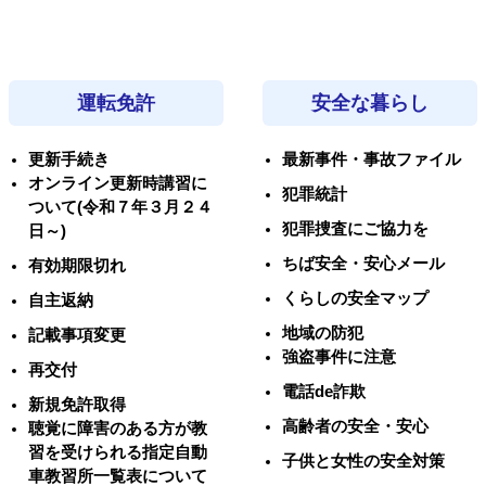
運転免許
安全な暮らし
更新手続き
最新事件・事故ファイル
オンライン更新時講習に
犯罪統計
ついて(令和７年３月２４
犯罪捜査にご協力を
日～)
ちば安全・安心メール
有効期限切れ
くらしの安全マップ
自主返納
地域の防犯
記載事項変更
強盗事件に注意
再交付
電話de詐欺
新規免許取得
高齢者の安全・安心
聴覚に障害のある方が教
習を受けられる指定自動
子供と女性の安全対策
車教習所一覧表について