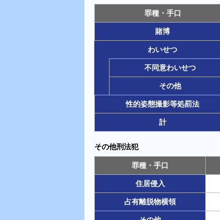
罪種・手口
賭博
わいせつ
不同意わいせつ
その他
性的姿態撮影等処罰法
計
その他刑法犯
罪種・手口
住居侵入
占有離脱物横領
その他