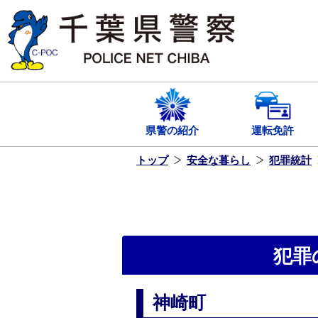
本
文
へ
ス
キ
ッ
プ
し
ま
す
県警の紹介
運転免許
トップ
安全な暮らし
犯罪統計
犯罪
神崎町