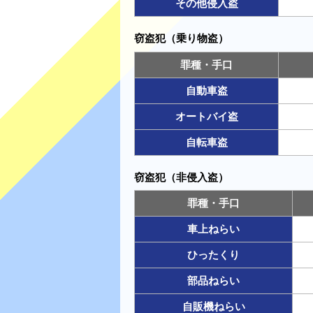
その他侵入盗
窃盗犯（乗り物盗）
罪種・手口
自動車盗
オートバイ盗
自転車盗
窃盗犯（非侵入盗）
罪種・手口
車上ねらい
ひったくり
部品ねらい
自販機ねらい