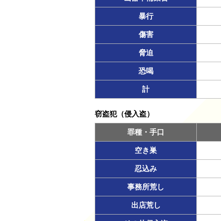
暴行
傷害
脅迫
恐喝
計
窃盗犯（侵入盗）
罪種・手口
空き巣
忍込み
事務所荒し
出店荒し