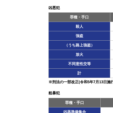
凶悪犯
罪種・手口
殺人
強盗
（うち路上強盗）
放火
不同意性交等
計
※刑法の一部改正(令和5年7月13日
粗暴犯
罪種・手口
凶器準備集合