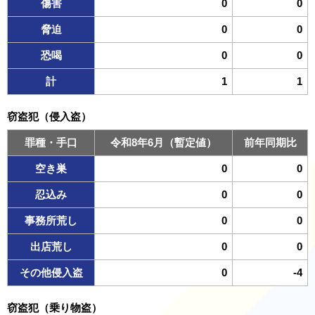
傷害
0
0
脅迫
0
0
恐喝
0
0
計
1
1
窃盗犯（侵入盗）
罪種・手口
令和8年6月（暫定値）
前年同期比
空き巣
0
0
忍込み
0
0
事務所荒し
0
0
出店荒し
0
0
その他侵入盗
0
-4
窃盗犯（乗り物盗）