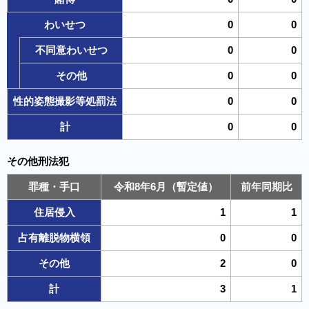
わいせつ
0
0
不同意わいせつ
0
0
その他
0
0
性的姿態撮影等処罰法
0
0
計
0
0
その他刑法犯
罪種・手口
令和8年6月（暫定値）
前年同期比
住居侵入
1
1
占有離脱物横領
0
0
その他
2
0
計
3
1