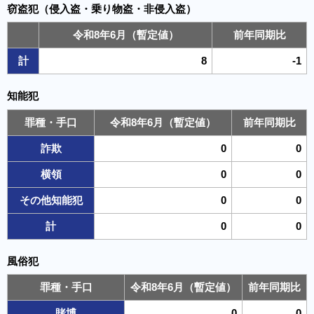
窃盗犯（侵入盗・乗り物盗・非侵入盗）
令和8年6月（暫定値）
前年同期比
計
8
-1
知能犯
罪種・手口
令和8年6月（暫定値）
前年同期比
詐欺
0
0
横領
0
0
その他知能犯
0
0
計
0
0
風俗犯
罪種・手口
令和8年6月（暫定値）
前年同期比
賭博
0
0