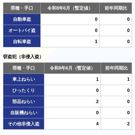
罪種・手口
令和8年6月（暫定値）
前年同期比
自動車盗
0
0
オートバイ盗
0
0
自転車盗
1
0
窃盗犯（非侵入盗）
罪種・手口
令和8年6月（暫定値）
前年同期比
車上ねらい
1
1
ひったくり
0
0
部品ねらい
2
0
自販機ねらい
0
0
その他非侵入盗
4
2