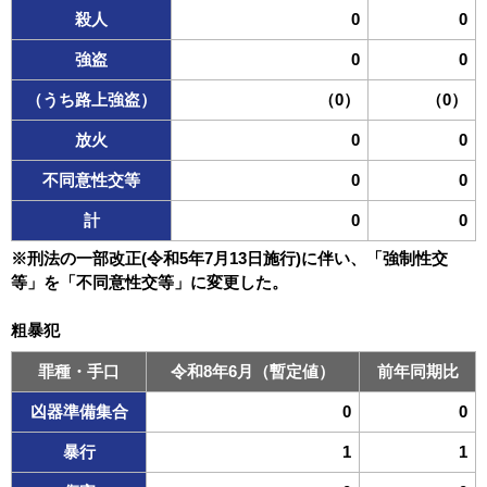
殺人
0
0
強盗
0
0
（うち路上強盗）
（0）
（0）
放火
0
0
不同意性交等
0
0
計
0
0
※刑法の一部改正(令和5年7月13日施行)に伴い、「強制性交
等」を「不同意性交等」に変更した。
粗暴犯
罪種・手口
令和8年6月（暫定値）
前年同期比
凶器準備集合
0
0
暴行
1
1