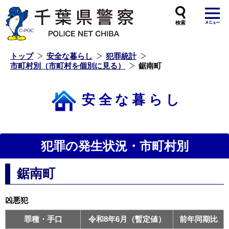
本
文
へ
ス
キ
ッ
プ
し
ま
す
トップ
安全な暮らし
犯罪統計
市町村別（市町村を個別に見る）
鋸南町
安全な暮らし
犯罪の発生状況・市町村別
鋸南町
凶悪犯
罪種・手口
令和8年6月（暫定値）
前年同期比