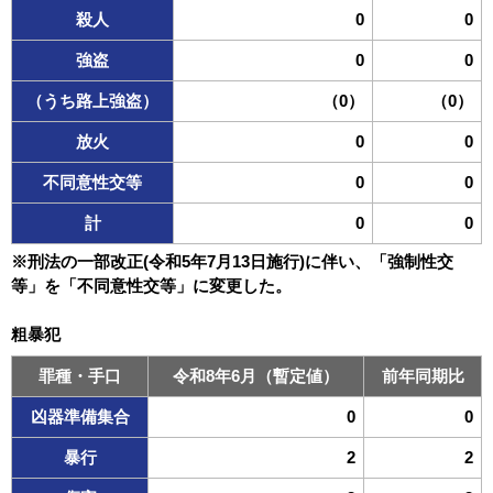
殺人
0
0
強盗
0
0
（うち路上強盗）
（0）
（0）
放火
0
0
不同意性交等
0
0
計
0
0
※刑法の一部改正(令和5年7月13日施行)に伴い、「強制性交
等」を「不同意性交等」に変更した。
粗暴犯
罪種・手口
令和8年6月（暫定値）
前年同期比
凶器準備集合
0
0
暴行
2
2