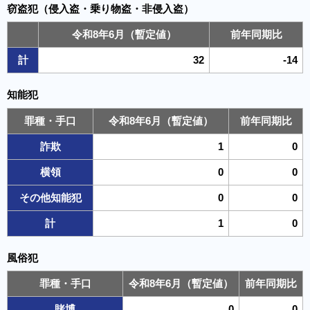
窃盗犯（侵入盗・乗り物盗・非侵入盗）
令和8年6月（暫定値）
前年同期比
計
32
-14
知能犯
罪種・手口
令和8年6月（暫定値）
前年同期比
詐欺
1
0
横領
0
0
その他知能犯
0
0
計
1
0
風俗犯
罪種・手口
令和8年6月（暫定値）
前年同期比
賭博
0
0