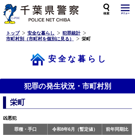
本
文
へ
ス
キ
ッ
プ
し
ま
す
トップ
安全な暮らし
犯罪統計
市町村別（市町村を個別に見る）
栄町
安全な暮らし
犯罪の発生状況・市町村別
栄町
凶悪犯
罪種・手口
令和8年6月（暫定値）
前年同期比