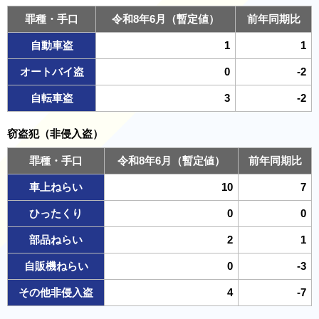
罪種・手口
令和8年6月（暫定値）
前年同期比
自動車盗
1
1
オートバイ盗
0
-2
自転車盗
3
-2
窃盗犯（非侵入盗）
罪種・手口
令和8年6月（暫定値）
前年同期比
車上ねらい
10
7
ひったくり
0
0
部品ねらい
2
1
自販機ねらい
0
-3
その他非侵入盗
4
-7