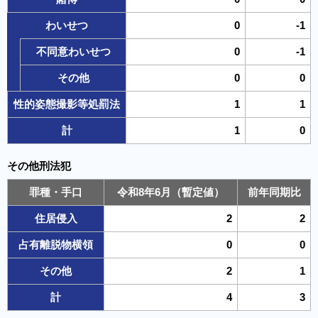
わいせつ
0
-1
不同意わいせつ
0
-1
その他
0
0
性的姿態撮影等処罰法
1
1
計
1
0
その他刑法犯
罪種・手口
令和8年6月（暫定値）
前年同期比
住居侵入
2
2
占有離脱物横領
0
0
その他
2
1
計
4
3