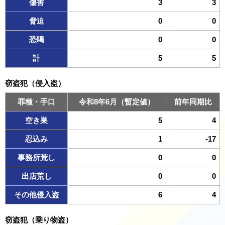
傷害
3
3
脅迫
0
0
恐喝
0
0
計
5
5
窃盗犯（侵入盗）
罪種・手口
令和8年6月（暫定値）
前年同期比
空き巣
5
4
忍込み
1
-17
事務所荒し
0
0
出店荒し
0
0
その他侵入盗
6
4
窃盗犯（乗り物盗）