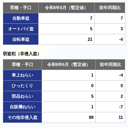
罪種・手口
令和8年6月（暫定値）
前年同期比
自動車盗
7
7
オートバイ盗
5
3
自転車盗
21
-4
窃盗犯（非侵入盗）
罪種・手口
令和8年6月（暫定値）
前年同期比
車上ねらい
1
-4
ひったくり
0
0
部品ねらい
5
2
自販機ねらい
1
-7
その他非侵入盗
89
11