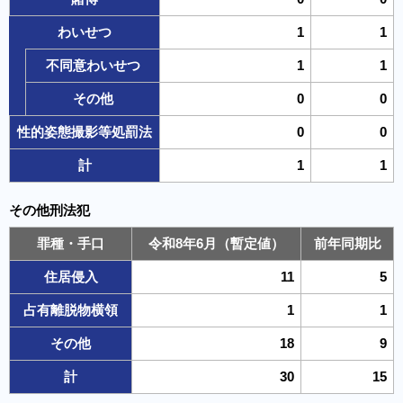
わいせつ
1
1
不同意わいせつ
1
1
その他
0
0
性的姿態撮影等処罰法
0
0
計
1
1
その他刑法犯
罪種・手口
令和8年6月（暫定値）
前年同期比
住居侵入
11
5
占有離脱物横領
1
1
その他
18
9
計
30
15