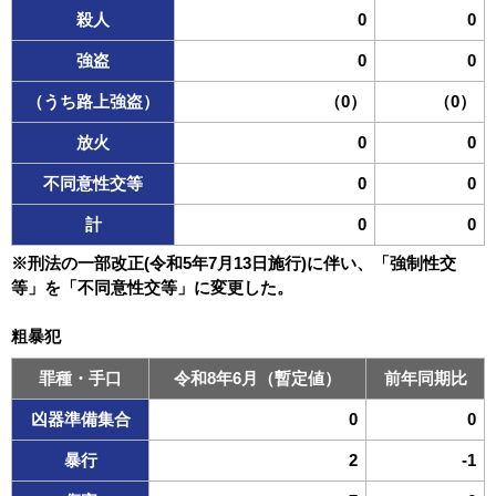
殺人
0
0
強盗
0
0
（うち路上強盗）
（0）
（0）
放火
0
0
不同意性交等
0
0
計
0
0
※刑法の一部改正(令和5年7月13日施行)に伴い、「強制性交
等」を「不同意性交等」に変更した。
粗暴犯
罪種・手口
令和8年6月（暫定値）
前年同期比
凶器準備集合
0
0
暴行
2
-1