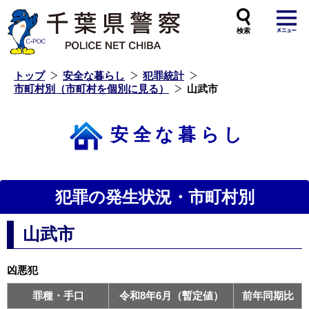
本
文
へ
ス
キ
ッ
プ
し
ま
す
トップ
安全な暮らし
犯罪統計
市町村別（市町村を個別に見る）
山武市
安全な暮らし
犯罪の発生状況・市町村別
山武市
凶悪犯
罪種・手口
令和8年6月（暫定値）
前年同期比