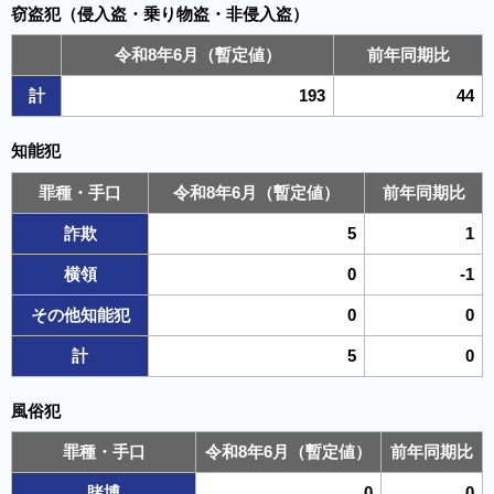
窃盗犯（侵入盗・乗り物盗・非侵入盗）
令和8年6月（暫定値）
前年同期比
計
193
44
知能犯
罪種・手口
令和8年6月（暫定値）
前年同期比
詐欺
5
1
横領
0
-1
その他知能犯
0
0
計
5
0
風俗犯
罪種・手口
令和8年6月（暫定値）
前年同期比
賭博
0
0