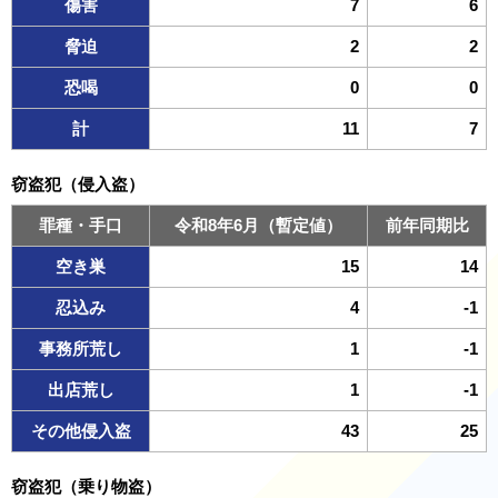
傷害
7
6
脅迫
2
2
恐喝
0
0
計
11
7
窃盗犯（侵入盗）
罪種・手口
令和8年6月（暫定値）
前年同期比
空き巣
15
14
忍込み
4
-1
事務所荒し
1
-1
出店荒し
1
-1
その他侵入盗
43
25
窃盗犯（乗り物盗）