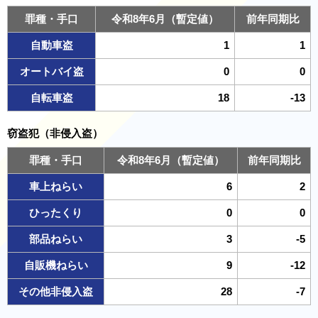
罪種・手口
令和8年6月（暫定値）
前年同期比
自動車盗
1
1
オートバイ盗
0
0
自転車盗
18
-13
窃盗犯（非侵入盗）
罪種・手口
令和8年6月（暫定値）
前年同期比
車上ねらい
6
2
ひったくり
0
0
部品ねらい
3
-5
自販機ねらい
9
-12
その他非侵入盗
28
-7