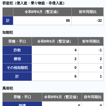
窃盗犯（侵入盗・乗り物盗・非侵入盗）
令和8年6月（暫定値）
前年同期比
計
86
-32
知能犯
罪種・手口
令和8年6月（暫定値）
前年同期比
詐欺
4
-1
横領
2
2
その他知能犯
0
0
計
6
1
風俗犯
罪種・手口
令和8年6月（暫定値）
前年同期比
賭博
0
0