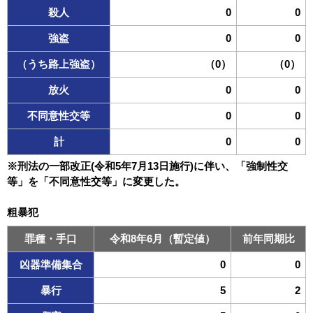
殺人
0
0
強盗
0
0
（うち路上強盗）
（0）
（0）
放火
0
0
不同意性交等
0
0
計
0
0
※刑法の一部改正(令和5年7月13日施行)に伴い、「強制性交
等」を「不同意性交等」に変更した。
粗暴犯
罪種・手口
令和8年6月（暫定値）
前年同期比
凶器準備集合
0
0
暴行
5
2