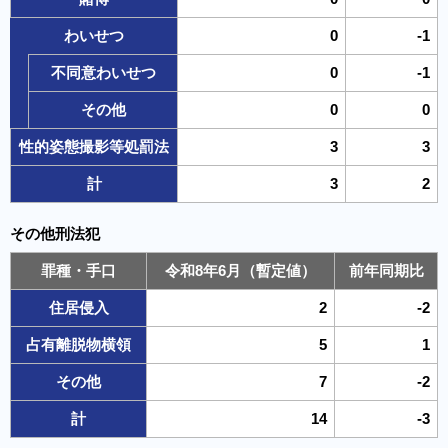
わいせつ
0
-1
不同意わいせつ
0
-1
その他
0
0
性的姿態撮影等処罰法
3
3
計
3
2
その他刑法犯
罪種・手口
令和8年6月（暫定値）
前年同期比
住居侵入
2
-2
占有離脱物横領
5
1
その他
7
-2
計
14
-3