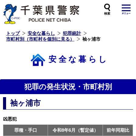
本
文
へ
ス
キ
ッ
プ
し
ま
す
トップ
安全な暮らし
犯罪統計
市町村別（市町村を個別に見る）
袖ヶ浦市
安全な暮らし
犯罪の発生状況・市町村別
袖ヶ浦市
凶悪犯
罪種・手口
令和8年6月（暫定値）
前年同期比