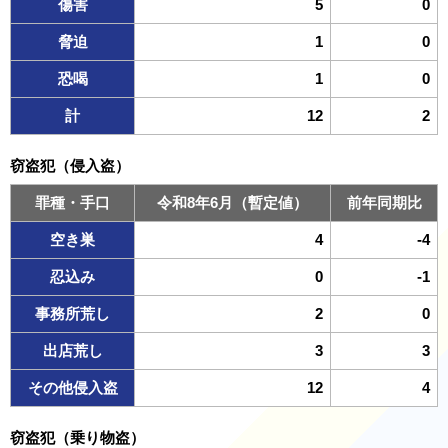
傷害
5
0
脅迫
1
0
恐喝
1
0
計
12
2
窃盗犯（侵入盗）
罪種・手口
令和8年6月（暫定値）
前年同期比
空き巣
4
-4
忍込み
0
-1
事務所荒し
2
0
出店荒し
3
3
その他侵入盗
12
4
窃盗犯（乗り物盗）