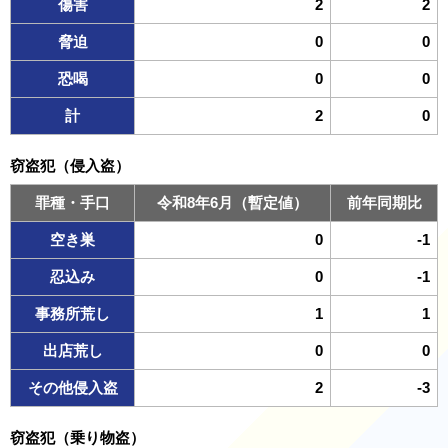
傷害
2
2
脅迫
0
0
恐喝
0
0
計
2
0
窃盗犯（侵入盗）
罪種・手口
令和8年6月（暫定値）
前年同期比
空き巣
0
-1
忍込み
0
-1
事務所荒し
1
1
出店荒し
0
0
その他侵入盗
2
-3
窃盗犯（乗り物盗）