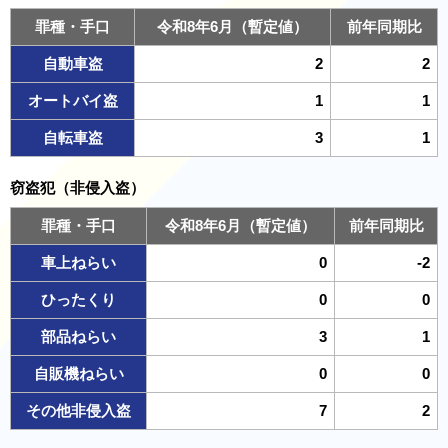
罪種・手口
令和8年6月（暫定値）
前年同期比
自動車盗
2
2
オートバイ盗
1
1
自転車盗
3
1
窃盗犯（非侵入盗）
罪種・手口
令和8年6月（暫定値）
前年同期比
車上ねらい
0
-2
ひったくり
0
0
部品ねらい
3
1
自販機ねらい
0
0
その他非侵入盗
7
2