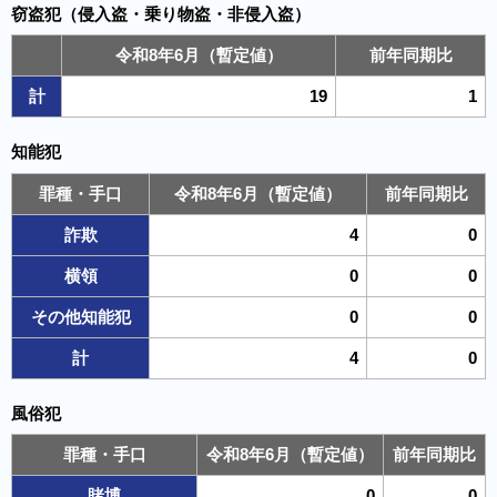
窃盗犯（侵入盗・乗り物盗・非侵入盗）
令和8年6月（暫定値）
前年同期比
計
19
1
知能犯
罪種・手口
令和8年6月（暫定値）
前年同期比
詐欺
4
0
横領
0
0
その他知能犯
0
0
計
4
0
風俗犯
罪種・手口
令和8年6月（暫定値）
前年同期比
賭博
0
0