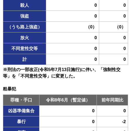
殺人
0
0
強盗
0
0
（うち路上強盗）
（0）
（0）
放火
0
0
不同意性交等
0
0
計
0
0
※刑法の一部改正(令和5年7月13日施行)に伴い、「強制性交
等」を「不同意性交等」に変更した。
粗暴犯
罪種・手口
令和8年6月（暫定値）
前年同期比
凶器準備集合
0
0
暴行
0
-2