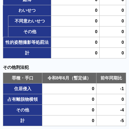
わいせつ
0
0
不同意わいせつ
0
0
その他
0
0
性的姿態撮影等処罰法
0
0
計
0
0
その他刑法犯
罪種・手口
令和8年6月（暫定値）
前年同期比
住居侵入
0
-1
占有離脱物横領
0
0
その他
0
-4
計
0
-5