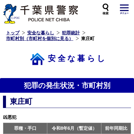
本
文
へ
ス
キ
ッ
プ
し
ま
す
トップ
安全な暮らし
犯罪統計
市町村別（市町村を個別に見る）
東庄町
安全な暮らし
犯罪の発生状況・市町村別
東庄町
凶悪犯
罪種・手口
令和8年6月（暫定値）
前年同期比