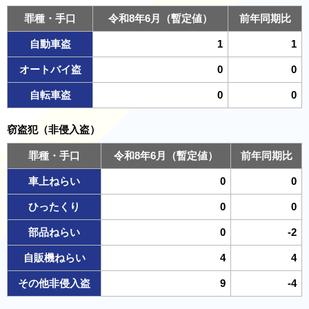
罪種・手口
令和8年6月（暫定値）
前年同期比
自動車盗
1
1
オートバイ盗
0
0
自転車盗
0
0
窃盗犯（非侵入盗）
罪種・手口
令和8年6月（暫定値）
前年同期比
車上ねらい
0
0
ひったくり
0
0
部品ねらい
0
-2
自販機ねらい
4
4
その他非侵入盗
9
-4