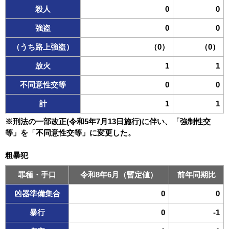
殺人
0
0
強盗
0
0
（うち路上強盗）
（0）
（0）
放火
1
1
不同意性交等
0
0
計
1
1
※刑法の一部改正(令和5年7月13日施行)に伴い、「強制性交
等」を「不同意性交等」に変更した。
粗暴犯
罪種・手口
令和8年6月（暫定値）
前年同期比
凶器準備集合
0
0
暴行
0
-1