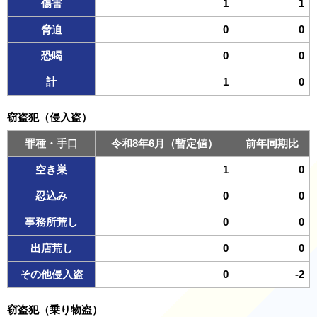
傷害
1
1
脅迫
0
0
恐喝
0
0
計
1
0
窃盗犯（侵入盗）
罪種・手口
令和8年6月（暫定値）
前年同期比
空き巣
1
0
忍込み
0
0
事務所荒し
0
0
出店荒し
0
0
その他侵入盗
0
-2
窃盗犯（乗り物盗）