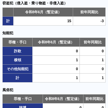
窃盗犯（侵入盗・乗り物盗・非侵入盗）
令和8年6月（暫定値）
前年同期比
計
15
-3
知能犯
罪種・手口
令和8年6月（暫定値）
前年同期比
詐欺
0
0
横領
1
1
その他知能犯
0
0
計
1
1
風俗犯
罪種・手口
令和8年6月（暫定値）
前年同期比
賭博
0
0