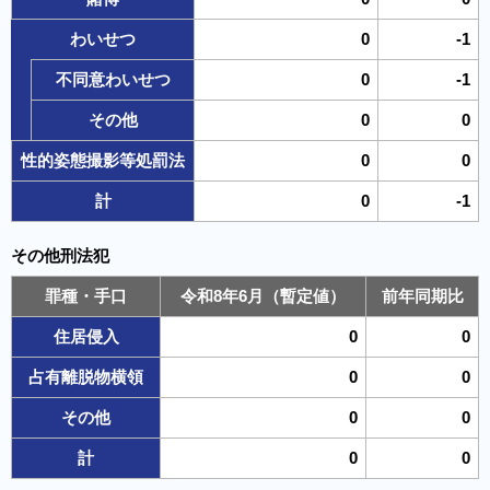
わいせつ
0
-1
不同意わいせつ
0
-1
その他
0
0
性的姿態撮影等処罰法
0
0
計
0
-1
その他刑法犯
罪種・手口
令和8年6月（暫定値）
前年同期比
住居侵入
0
0
占有離脱物横領
0
0
その他
0
0
計
0
0