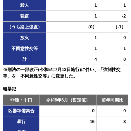
殺人
1
1
強盗
1
-2
（うち路上強盗）
（0）
（-1）
放火
1
0
不同意性交等
1
1
計
4
0
※刑法の一部改正(令和5年7月13日施行)に伴い、「強制性交
等」を「不同意性交等」に変更した。
粗暴犯
罪種・手口
令和8年6月（暫定値）
前年同期比
凶器準備集合
0
0
暴行
16
-3