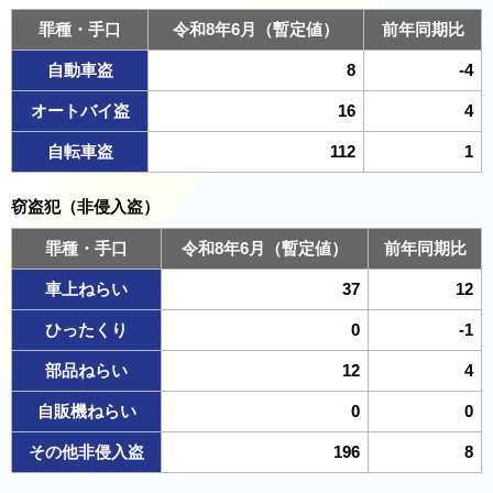
罪種・手口
令和8年6月（暫定値）
前年同期比
自動車盗
8
-4
オートバイ盗
16
4
自転車盗
112
1
窃盗犯（非侵入盗）
罪種・手口
令和8年6月（暫定値）
前年同期比
車上ねらい
37
12
ひったくり
0
-1
部品ねらい
12
4
自販機ねらい
0
0
その他非侵入盗
196
8