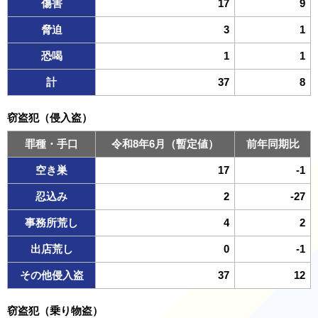
傷害
17
9
脅迫
3
1
恐喝
1
1
計
37
8
窃盗犯（侵入盗）
罪種・手口
令和8年6月（暫定値）
前年同期比
空き巣
17
-1
忍込み
2
-27
事務所荒し
4
2
出店荒し
0
-1
その他侵入盗
37
12
窃盗犯（乗り物盗）