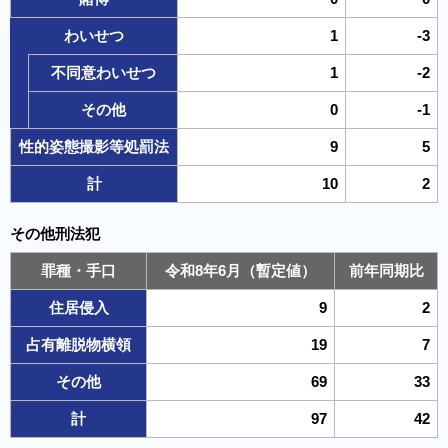
わいせつ
1
-3
不同意わいせつ
1
-2
その他
0
-1
性的姿態撮影等処罰法
9
5
計
10
2
その他刑法犯
罪種・手口
令和8年6月（暫定値）
前年同期比
住居侵入
9
2
占有離脱物横領
19
7
その他
69
33
計
97
42