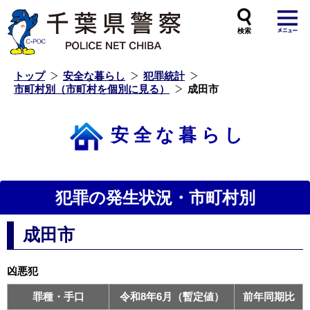
本
文
へ
ス
キ
ッ
プ
し
ま
す
トップ
安全な暮らし
犯罪統計
市町村別（市町村を個別に見る）
成田市
安全な暮らし
犯罪の発生状況・市町村別
成田市
凶悪犯
罪種・手口
令和8年6月（暫定値）
前年同期比