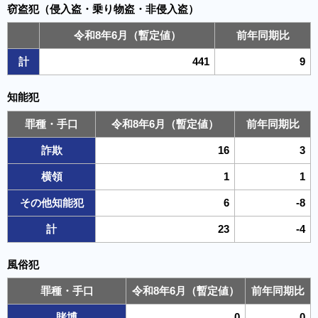
窃盗犯（侵入盗・乗り物盗・非侵入盗）
令和8年6月（暫定値）
前年同期比
計
441
9
知能犯
罪種・手口
令和8年6月（暫定値）
前年同期比
詐欺
16
3
横領
1
1
その他知能犯
6
-8
計
23
-4
風俗犯
罪種・手口
令和8年6月（暫定値）
前年同期比
賭博
0
0