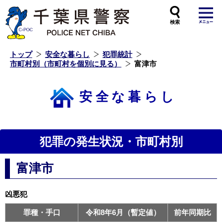
本
文
へ
ス
キ
ッ
プ
し
ま
す
トップ
安全な暮らし
犯罪統計
市町村別（市町村を個別に見る）
富津市
安全な暮らし
犯罪の発生状況・市町村別
富津市
凶悪犯
罪種・手口
令和8年6月（暫定値）
前年同期比