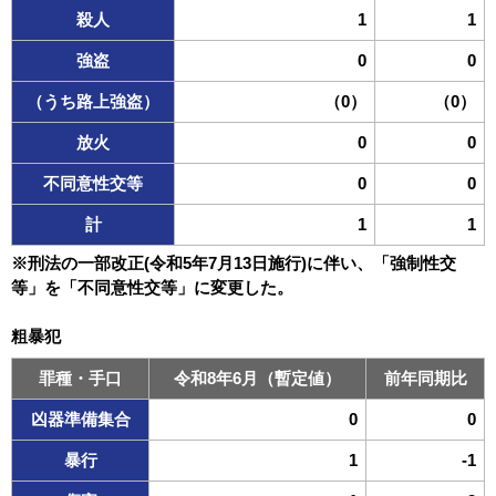
殺人
1
1
強盗
0
0
（うち路上強盗）
（0）
（0）
放火
0
0
不同意性交等
0
0
計
1
1
※刑法の一部改正(令和5年7月13日施行)に伴い、「強制性交
等」を「不同意性交等」に変更した。
粗暴犯
罪種・手口
令和8年6月（暫定値）
前年同期比
凶器準備集合
0
0
暴行
1
-1