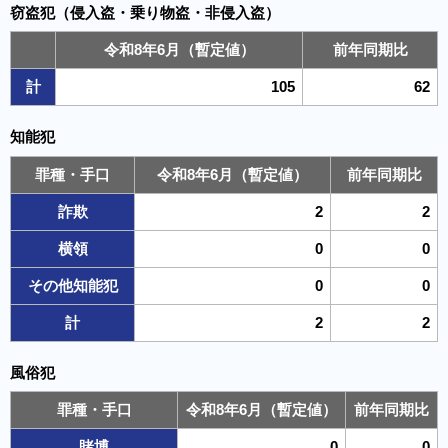
窃盗犯（侵入盗・乗り物盗・非侵入盗）
令和8年6月（暫定値）
前年同期比
計
105
62
知能犯
罪種・手口
令和8年6月（暫定値）
前年同期比
詐欺
2
2
横領
0
0
その他知能犯
0
0
計
2
2
風俗犯
罪種・手口
令和8年6月（暫定値）
前年同期比
賭博
0
0