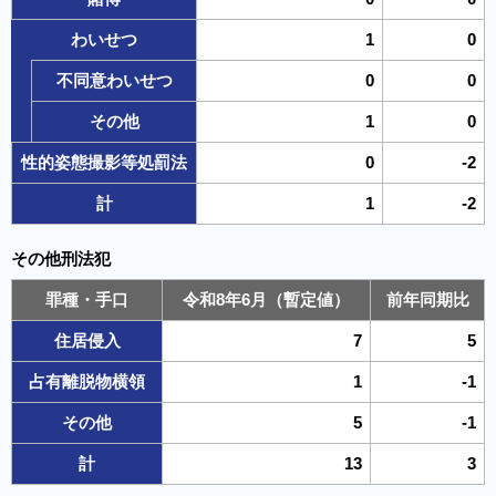
わいせつ
1
0
不同意わいせつ
0
0
その他
1
0
性的姿態撮影等処罰法
0
-2
計
1
-2
その他刑法犯
罪種・手口
令和8年6月（暫定値）
前年同期比
住居侵入
7
5
占有離脱物横領
1
-1
その他
5
-1
計
13
3