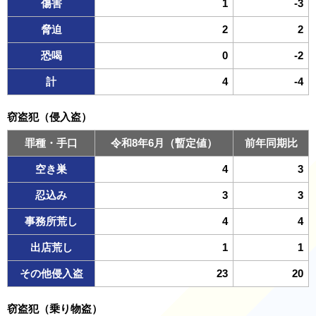
傷害
1
-3
脅迫
2
2
恐喝
0
-2
計
4
-4
窃盗犯（侵入盗）
罪種・手口
令和8年6月（暫定値）
前年同期比
空き巣
4
3
忍込み
3
3
事務所荒し
4
4
出店荒し
1
1
その他侵入盗
23
20
窃盗犯（乗り物盗）