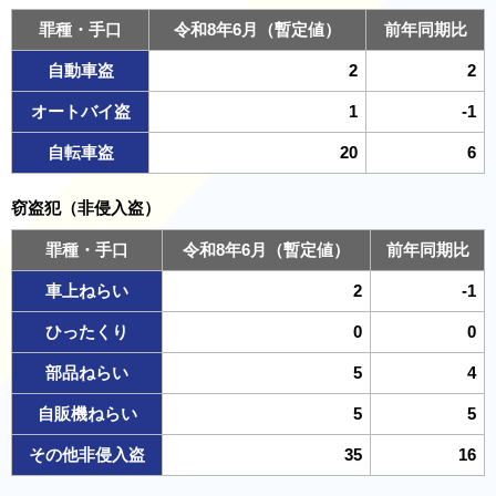
罪種・手口
令和8年6月（暫定値）
前年同期比
自動車盗
2
2
オートバイ盗
1
-1
自転車盗
20
6
窃盗犯（非侵入盗）
罪種・手口
令和8年6月（暫定値）
前年同期比
車上ねらい
2
-1
ひったくり
0
0
部品ねらい
5
4
自販機ねらい
5
5
その他非侵入盗
35
16