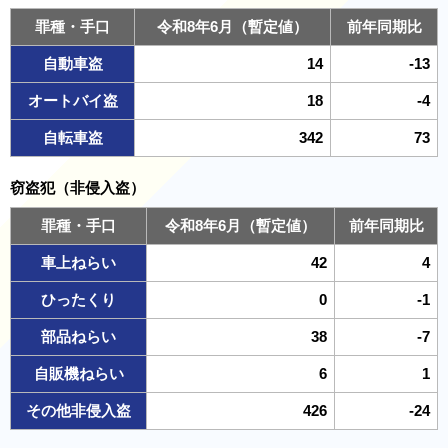
罪種・手口
令和8年6月（暫定値）
前年同期比
自動車盗
14
-13
オートバイ盗
18
-4
自転車盗
342
73
窃盗犯（非侵入盗）
罪種・手口
令和8年6月（暫定値）
前年同期比
車上ねらい
42
4
ひったくり
0
-1
部品ねらい
38
-7
自販機ねらい
6
1
その他非侵入盗
426
-24