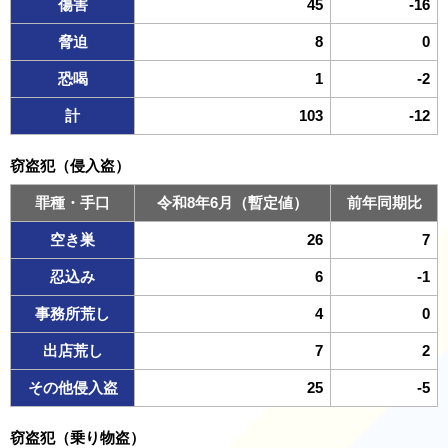
傷害
45
-16
脅迫
8
0
恐喝
1
-2
計
103
-12
窃盗犯（侵入盗）
罪種・手口
令和8年6月（暫定値）
前年同期比
空き巣
26
7
忍込み
6
-1
事務所荒し
4
0
出店荒し
7
2
その他侵入盗
25
-5
窃盗犯（乗り物盗）