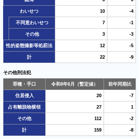
わいせつ
10
-4
不同意わいせつ
7
-1
その他
3
-3
性的姿態撮影等処罰法
12
-5
計
22
-9
その他刑法犯
罪種・手口
令和8年6月（暫定値）
前年同期比
住居侵入
20
-7
占有離脱物横領
27
1
その他
112
-2
計
159
-8