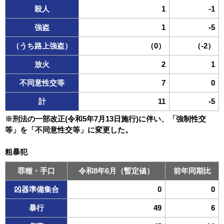
殺人
1
-1
強盗
1
-5
（うち路上強盗）
（0）
（-2）
放火
2
1
不同意性交等
7
0
計
11
-5
※刑法の一部改正(令和5年7月13日施行)に伴い、「強制性交
等」を「不同意性交等」に変更した。
粗暴犯
罪種・手口
令和8年6月（暫定値）
前年同期比
凶器準備集合
0
0
暴行
49
6