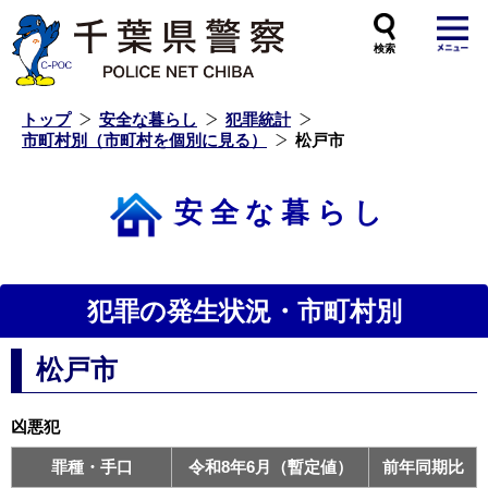
本
文
へ
ス
キ
ッ
プ
し
ま
す
トップ
安全な暮らし
犯罪統計
市町村別（市町村を個別に見る）
松戸市
安全な暮らし
犯罪の発生状況・市町村別
松戸市
凶悪犯
罪種・手口
令和8年6月（暫定値）
前年同期比