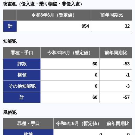
窃盗犯（侵入盗・乗り物盗・非侵入盗）
令和8年6月（暫定値）
前年同期比
計
954
32
知能犯
罪種・手口
令和8年6月（暫定値）
前年同期比
詐欺
60
-53
横領
0
-1
その他知能犯
0
-3
計
60
-57
風俗犯
罪種・手口
令和8年6月（暫定値）
前年同期比
賭博
0
0