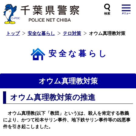
本
文
へ
ス
キ
ッ
プ
し
ま
す
トップ
安全な暮らし
テロ対策
オウム真理教対策
安全な暮らし
オウム真理教対策
オウム真理教対策の推進
オウム真理教(以下「教団」という)は、殺人を肯定する教義
により、かつて松本サリン事件、地下鉄サリン事件等の凶悪事
件を引き起こしました。