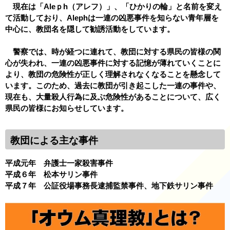
現在は「Aleｐh（アレフ）」、「ひかりの輪」と名前を変え
て活動しており、Alephは一連の凶悪事件を知らない青年層を
中心に、教団名を隠して勧誘活動をしています。
警察では、時が経つに連れて、教団に対する県民の皆様の関
心が失われ、一連の凶悪事件に対する記憶が薄れていくことに
より、教団の危険性が正しく理解されなくなることを懸念して
います。このため、過去に教団が引き起こした一連の事件や、
現在も、大量殺人行為に及ぶ危険性があることについて、広く
県民の皆様にお知らせしています。
教団による主な事件
平成元年 弁護士一家殺害事件
平成６年 松本サリン事件
平成７年 公証役場事務長逮捕監禁事件、地下鉄サリン事件