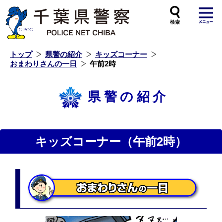
本
文
へ
ス
キ
ッ
プ
し
ま
す
トップ
県警の紹介
キッズコーナー
おまわりさんの一日
午前2時
県警の紹介
キッズコーナー（午前2時）