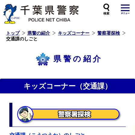
本
文
へ
ス
キ
ッ
プ
し
ま
す
トップ
県警の紹介
キッズコーナー
警察署探検
交通課のしごと
県警の紹介
キッズコーナー（交通課）