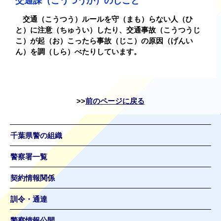
交通課（こうつうか）のしごと
交通（こうつう）ルールを守
（
まも
）
らない人
（
ひ
と
）
に注意
（
ちゅうい
）
したり、交通事故
（
こうつうじ
こ
）
が起
（
お
）
こったら事故
（
じこ
）
の原因
（
げんい
ん
）
を調（しら
）
べたりしています。
前のページに戻る
千葉県警の組織
警察署一覧
契約情報関係
訓令・通達
警察情報公開