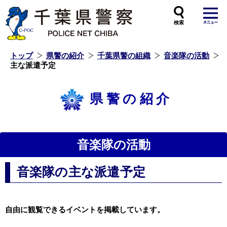
本
文
へ
ス
キ
ッ
プ
し
ま
す
トップ
県警の紹介
千葉県警の組織
音楽隊の活動
主な派遣予定
県警の紹介
音楽隊の活動
音楽隊の主な派遣予定
自由に観覧できるイベントを掲載しています。