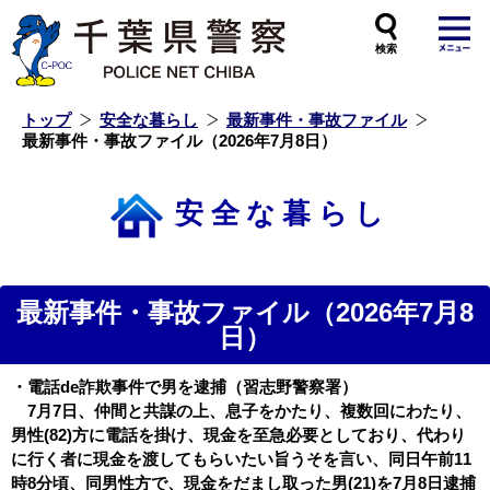
本
文
へ
ス
キ
ッ
プ
し
ま
す
トップ
安全な暮らし
最新事件・事故ファイル
最新事件・事故ファイル（2026年7月8日）
安全な暮らし
最新事件・事故ファイル（2026年7月8
日）
・電話de詐欺事件で男を逮捕（習志野警察署）
7月7日、仲間と共謀の上、息子をかたり、複数回にわたり、
男性(82)方に電話を掛け、現金を至急必要としており、代わり
に行く者に現金を渡してもらいたい旨うそを言い、同日午前11
時8分頃、同男性方で、現金をだまし取った男(21)を7月8日逮捕