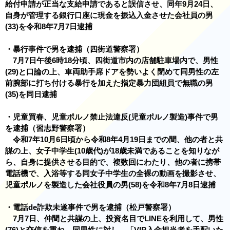
給付申請が正当な支給申請であると誤信させ、同年9月24日、
自身が管理する銀行口座に現金を振込入金させた会社員の男
(33)を令和8年7月7日逮捕
・暴行事件で男を逮捕（四街道警察署）
7月7日午後6時18分頃、四街道市内の店舗駐車場内で、男性
(29)と口論の上、車両助手席ドアを勢いよく閉めて同男性の左
前腕部に打ち付ける暴行を加えた指定暴力団組員で無職の男
(35)を同日逮捕
・児童買春、児童ポルノ禁止法違反(児童ポルノ製造)事件で男
を逮捕（習志野警察署）
令和7年10月6日頃から令和8年4月19日までの間、他の者と共
謀の上、女子中学生(10歳代)が18歳未満であることを知りなが
ら、自身に提供させる目的で、複数回にわたり、他の者に携帯
電話機で、入浴等する同女子中学生の全裸の動画を撮影させ、
児童ポルノを製造した会社役員の男(58)を令和8年7月8日逮捕
・電話de詐欺未遂事件で男を逮捕（松戸警察署）
7月7日、仲間と共謀の上、投資名目でLINEを利用して、男性
(76)と交信を重ね、同男性に対し、「VIP入金担当者を手配いた