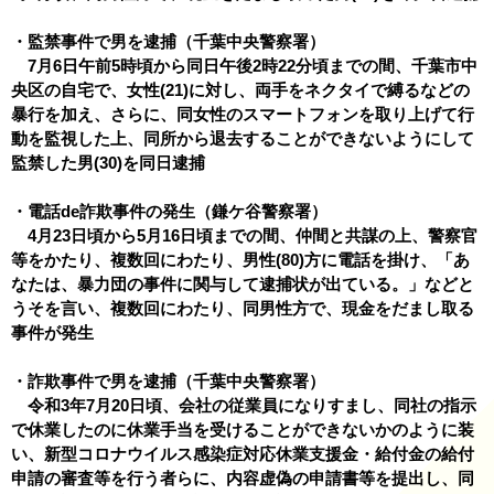
・監禁事件で男を逮捕（千葉中央警察署）
7月6日午前5時頃から同日午後2時22分頃までの間、千葉市中
央区の自宅で、女性(21)に対し、両手をネクタイで縛るなどの
暴行を加え、さらに、同女性のスマートフォンを取り上げて行
動を監視した上、同所から退去することができないようにして
監禁した男(30)を同日逮捕
・電話de詐欺事件の発生（鎌ケ谷警察署）
4月23日頃から5月16日頃までの間、仲間と共謀の上、警察官
等をかたり、複数回にわたり、男性(80)方に電話を掛け、「あ
なたは、暴力団の事件に関与して逮捕状が出ている。」などと
うそを言い、複数回にわたり、同男性方で、現金をだまし取る
事件が発生
・詐欺事件で男を逮捕（千葉中央警察署）
令和3年7月20日頃、会社の従業員になりすまし、同社の指示
で休業したのに休業手当を受けることができないかのように装
い、新型コロナウイルス感染症対応休業支援金・給付金の給付
申請の審査等を行う者らに、内容虚偽の申請書等を提出し、同