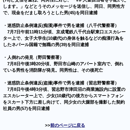
します。」などとうそのメッセージを送信し、同日、同男性方
で、現金をだまし取ろうとした男(45)を同日逮捕
・迷惑防止条例違反(痴漢)事件で男を逮捕（八千代警察署）
7月7日午前11時11分頃、京成電鉄八千代台駅東口エスカレー
ター上で、女子大学生(10歳代)の身体を触るなどの痴漢行為を
したネパール国籍で無職の男(39)を同日逮捕
・人倒れの発見（野田警察署）
7月8日午後3時20分頃、野田市山崎のアパート室内で、倒れ
ている男性を消防隊が発見。同男性は、その後死亡
・迷惑防止条例違反(盗撮)事件で男を逮捕（習志野警察署）
7月8日午後4時3分頃、習志野市津田沼の商業施設内に設置の
エスカレーター上で、少女(10歳代)の後方からスマートフォン
をスカート下方に差し向けて、同少女の大腿部を撮影した契約
社員の男(57)を同日逮捕
前のページに戻る