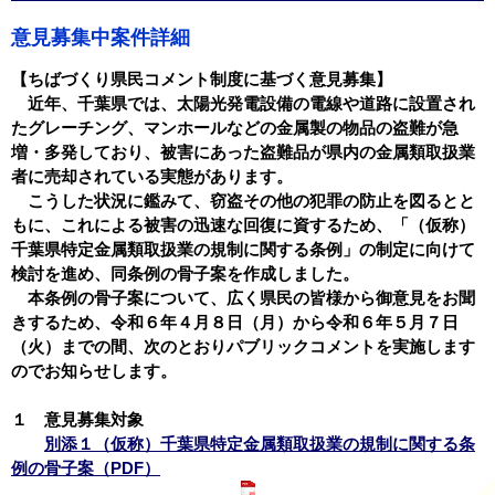
意見募集中案件詳細
【ちばづくり県民コメント制度に基づく意見募集】
近年、千葉県では、太陽光発電設備の電線や道路に設置され
たグレーチング、マンホールなどの金属製の物品の盗難が急
増・多発しており、被害にあった盗難品が県内の金属類取扱業
者に売却されている実態があります。
こうした状況に鑑みて、窃盗その他の犯罪の防止を図るとと
もに、これによる被害の迅速な回復に資するため、「（仮称）
千葉県特定金属類取扱業の規制に関する条例」の制定に向けて
検討を進め、同条例の骨子案を作成しました。
本条例の骨子案について、広く県民の皆様から御意見をお聞
きするため、令和６年４月８日（月）から令和６年５月７日
（火）までの間、次のとおりパブリックコメントを実施します
のでお知らせします。
１ 意見募集対象
別添１（仮称）千葉県特定金属類取扱業の規制に関する条
例の骨子案（PDF）