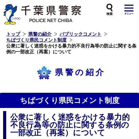
本
文
へ
ス
キ
ッ
プ
し
ま
す
トップ
県警の紹介
パブリックコメント
ちばづくり県民コメント制度
公衆に著しく迷惑をかける暴力的不良行為等の防止に関する条
例の一部改正（再案）について
県警の紹介
ちばづくり県民コメント制度
公衆に著しく迷惑をかける暴力的
不良行為等の防止に関する条例の
一部改正（再案）について