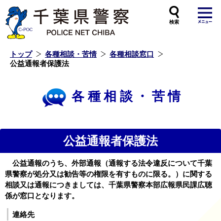
本
文
へ
ス
キ
ッ
プ
し
ま
す
トップ
各種相談・苦情
各種相談窓口
公益通報者保護法
各種相談・苦情
公益通報者保護法
公益通報のうち、外部通報（通報する法令違反について千葉
県警察が処分又は勧告等の権限を有すものに限る。）に関する
相談又は通報につきましては、千葉県警察本部広報県民課広聴
係が窓口となります。
連絡先