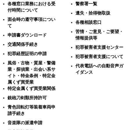
各種窓口業務における受
警察署一覧
付時間について
遺失・拾得物取扱
面会時の遵守事項につい
各種相談窓口
て
苦情・ご意見・ご要望・
申請書ダウンロード
情報提供等
交通関係手続き
犯罪被害者支援センター
犯罪経歴証明の申請
犯罪被害者支援について
風俗・古物・質屋・警備
代表電話への自動音声ガ
業・探偵業・出会い系サ
イダンス
イト・特金条例・特定金
属くず買受業
特定金属くず買受業関係
銃砲刀剣類所持許可
青色回転灯等装着車両申
請手続き
音楽隊の派遣申請