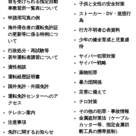
習を受けられる指定自動
子供と女性の安全対策
車教習所一覧表について
ストーカー・DV・迷惑行
申請用写真の例
為
海外滞在者の運転免許証
行方不明者公表資料
の更新等に係る特例につ
少年の健全育成と児童虐
いて
待
行政処分・再試験等
サイバー犯罪対策
若年運転者講習について
サイバー戦略
適性相談
薬物犯罪
運転経歴証明書
暴力団関係
国外免許・外国免許
災害に備えて
運転免許センターへのア
テロ対策
クセス
その他の犯罪・事故情報
テレホン案内
金属盗対策法（ケーブル
注意事項
カッター等、指定金属切
断工具の携帯規制）
免許に関するお知らせ