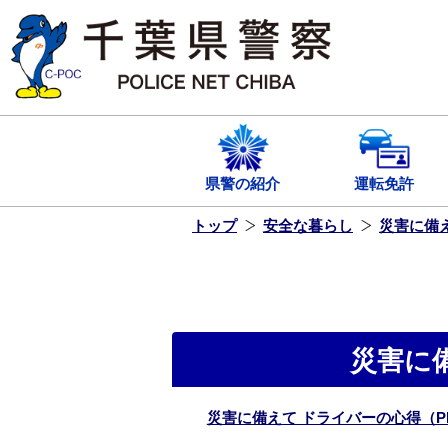
本
文
へ
ス
キ
ッ
プ
し
ま
す
県警の紹介
運転免許
トップ
安全な暮らし
災害に備
災害に
災害に備えて ドライバーの心得（PD