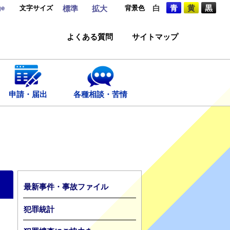
ge
文字サイズ
背景色
白
青
黄
黒
標準
拡大
よくある質問
サイトマップ
申請・届出
各種相談・苦情
最新事件・事故ファイル
犯罪統計