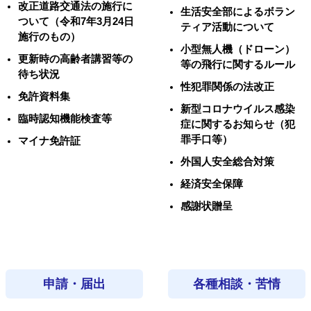
改正道路交通法の施行に
生活安全部によるボラン
ついて（令和7年3月24日
ティア活動について
施行のもの）
小型無人機（ドローン）
更新時の高齢者講習等の
等の飛行に関するルール
待ち状況
性犯罪関係の法改正
免許資料集
新型コロナウイルス感染
臨時認知機能検査等
症に関するお知らせ（犯
罪手口等）
マイナ免許証
外国人安全総合対策
経済安全保障
感謝状贈呈
申請・届出
各種相談・苦情