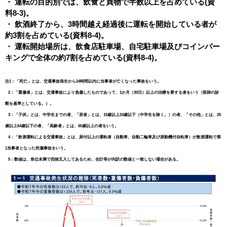
・ 運転の目的別では、飲食と買物で半数以上を占めている(資
料8-3)。
・ 飲酒終了から、3時間越え経過後に運転を開始している者が
約3割を占めている(資料8-4)。
・ 運転開始場所は、飲食店駐車場、自宅駐車場及びコインパー
キングで全体の約7割を占めている(資料8-4)。
注1：「死亡」とは、交通事故発生から24時間以内に当事者が亡くなった事故をいう。
2：「重傷者」とは、交通事故により負傷したものであって、1か月（30日）以上の治療を要する者をいう（医師の診
断を基準としている。）。
3：「子供」とは、中学生までの者、「若者」とは、15歳以上24歳以下（中学生を除く。）の者、「その他」とは、25
歳以上64歳以下の者、「高齢者」とは、65歳以上の者をいう。
4：「飲酒運転による交通事故」とは、原付以上の運転者（自動車、自動二輪車及び原動機付自転車）が飲酒運転で第
1当事者となった死傷事故をいう。
5：数値は、単位未満で四捨五入してあるため、合計等が内訳の数値と一致しない場合がある。