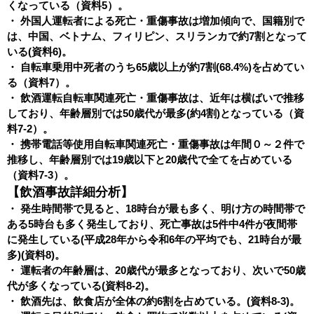
くなっている（資料5）。
・ 外国人運転者による死亡・重傷事故は増加傾向で、国籍別で
は、中国、ベトナム、フィリピン、スリランカで約7割となって
いる(資料6)。
・ 自転車乗用中死者のうち65歳以上が約7割(68.4%)を占めてい
る（資料7）。
・ 飲酒運転自転車関連死亡・重傷事故は、近年は横ばいで推移
しており、年齢層別では50歳代が最多(約4割)となっている（資
料7-2）。
・ 携帯電話等使用自転車関連死亡・重傷事故は年間０～２件で
推移し、年齢層別では19歳以下と20歳代で全てを占めている
（資料7-3）。
【飲酒事故詳細分析】
・ 発生時間帯で見ると、18時台が最も多く、明け方の時間帯で
ある5時台も多く発生しており、死亡事故は5件中4件が夜間帯
に発生している(平成28年から令和6年の平均でも、21時台が最
多)(資料8)。
・ 運転者の年齢層は、20歳代が最多となっており、次いで50歳
代が多くなっている(資料8-2)。
・ 飲酒先は、飲食店が全体の約6割を占めている。(資料8-3)。