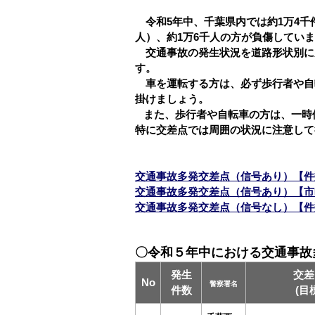
令和5年中、千葉県内では約1万4千
人）、約1万6千人の方が負傷してい
交通事故の発生状況を道路形状別に
す。
車を運転する方は、必ず歩行者や自
掛けましょう。
また、歩行者や自転車の方は、一時
特に交差点では周囲の状況に注意して
交通事故多発交差点（信号あり）【件数
交通事故多発交差点（信号あり）【市町
交通事故多発交差点（信号なし）【件数
〇令和５年中における交通事故
発生
交差
No
警察署名
件数
(目