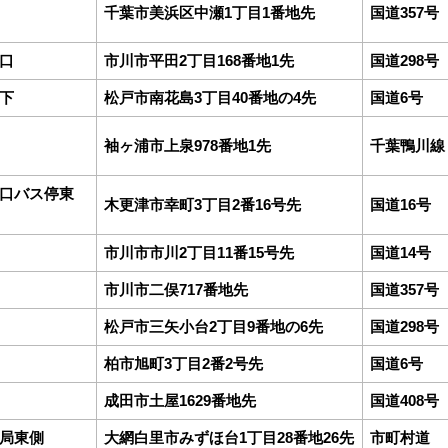
千葉市美浜区中瀬1丁目1番地先
国道357号
口
市川市平田2丁目168番地1先
国道298号
下
松戸市南花島3丁目40番地の4先
国道6号
袖ヶ浦市上泉978番地1先
千葉鴨川線
口バス停東
木更津市幸町3丁目2番16号先
国道16号
市川市市川2丁目11番15号先
国道14号
市川市二俣717番地先
国道357号
松戸市三矢小台2丁目9番地の6先
国道298号
柏市旭町3丁目2番2号先
国道6号
成田市土屋1629番地先
国道408号
局東側
大網白里市みずほ台1丁目28番地26先
市町村道