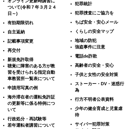
オンライン更新時講習に
犯罪統計
ついて(令和７年３月２４
犯罪捜査にご協力を
日～)
ちば安全・安心メール
有効期限切れ
くらしの安全マップ
自主返納
地域の防犯
記載事項変更
強盗事件に注意
再交付
電話de詐欺
新規免許取得
高齢者の安全・安心
聴覚に障害のある方が教
習を受けられる指定自動
子供と女性の安全対策
車教習所一覧表について
ストーカー・DV・迷惑行
申請用写真の例
為
海外滞在者の運転免許証
行方不明者公表資料
の更新等に係る特例につ
少年の健全育成と児童虐
いて
待
行政処分・再試験等
サイバー犯罪対策
若年運転者講習について