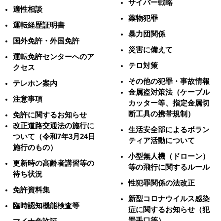
サイバー戦略
適性相談
薬物犯罪
運転経歴証明書
暴力団関係
国外免許・外国免許
災害に備えて
運転免許センターへのア
テロ対策
クセス
その他の犯罪・事故情報
テレホン案内
金属盗対策法（ケーブル
注意事項
カッター等、指定金属切
断工具の携帯規制）
免許に関するお知らせ
改正道路交通法の施行に
生活安全部によるボラン
ついて（令和7年3月24日
ティア活動について
施行のもの）
小型無人機（ドローン）
更新時の高齢者講習等の
等の飛行に関するルール
待ち状況
性犯罪関係の法改正
免許資料集
新型コロナウイルス感染
臨時認知機能検査等
症に関するお知らせ（犯
罪手口等）