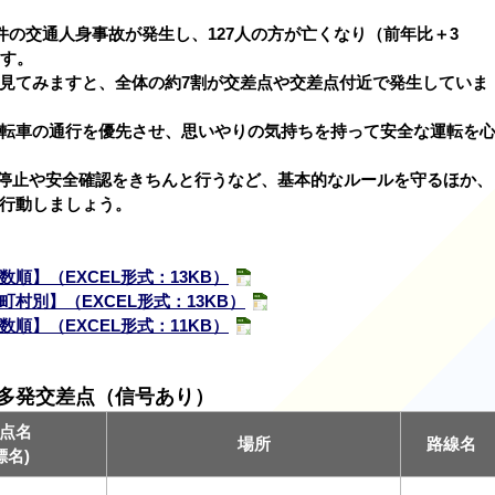
件の交通人身事故が発生し、127人の方が亡くなり（前年比＋3
ます。
見てみますと、全体の約7割が交差点や交差点付近で発生していま
転車の通行を優先させ、思いやりの気持ちを持って安全な運転を
停止や安全確認をきちんと行うなど、基本的なルールを守るほか、
行動しましょう。
順】（EXCEL形式：13KB）
村別】（EXCEL形式：13KB）
順】（EXCEL形式：11KB）
多発交差点（信号あり）
点名
場所
路線名
標名)