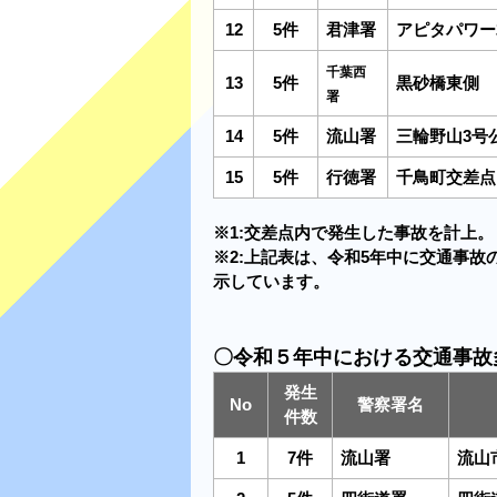
12
5件
君津署
アピタパワー
千葉西
13
5件
黒砂橋東側
署
14
5件
流山署
三輪野山3号
15
5件
行徳署
千鳥町交差点
※1:交差点内で発生した事故を計上。
※2:上記表は、令和5年中に交通事故
示しています。
〇令和５年中における交通事故
発生
No
警察署名
件数
1
7件
流山署
流山