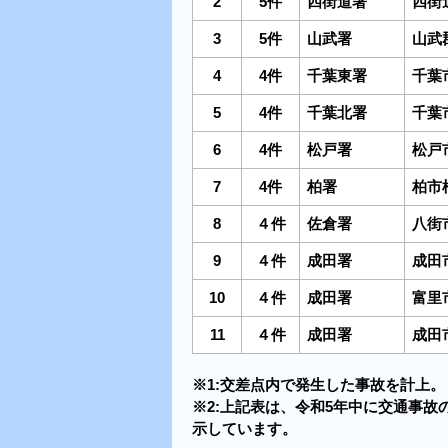
2
5件
四街道署
四街
3
5件
山武署
山武
4
4件
千葉東署
千葉
5
4件
千葉北署
千葉
6
4件
松戸署
松戸
7
4件
柏署
柏市
8
４件
佐倉署
八街
9
４件
成田署
成田
10
４件
成田署
富里
11
４件
成田署
成田
※1:交差点内で発生した事故を計上。
※2:上記表は、令和5年中に交通事故
示しています。