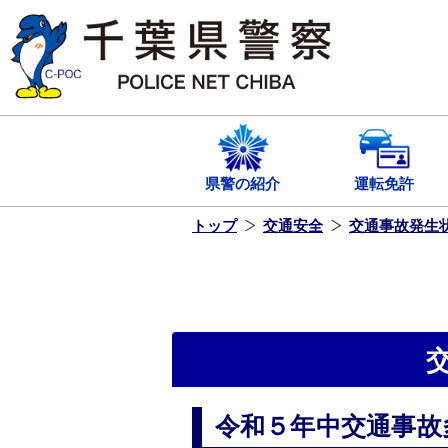
本
文
へ
ス
キ
ッ
プ
し
ま
す
県警の紹介
運転免許
トップ
交通安全
交通事故発生
令和５年中交通事故