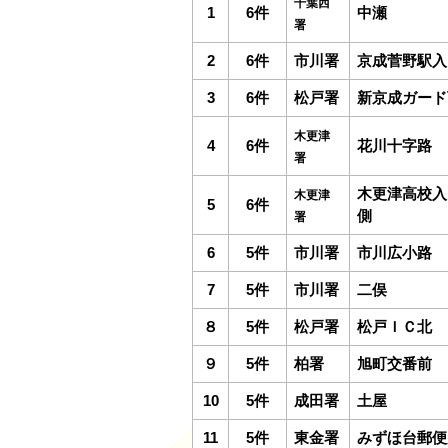
千葉西
1
6件
中瀬
署
2
6件
市川署
京成菅野駅入
3
6件
松戸署
新京成ガード
木更津
4
6件
花川十字路
署
木更津高校入
木更津
5
6件
側
署
6
5件
市川署
市川広小路
7
5件
市川署
二俣
８
5件
松戸署
松戸ＩＣ北
９
5件
柏署
旭町交番前
10
5件
成田署
土屋
11
5件
東金署
みずほ台郵便