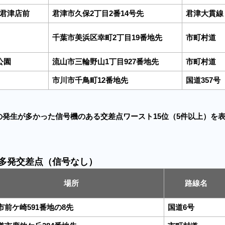
君津店前
君津市久保2丁目2番14号先
君津大貫線
千葉市美浜区幸町2丁目19番地先
市町村道
公園
流山市三輪野山1丁目927番地先
市町村道
市川市千鳥町12番地先
国道357号
の発生が多かった信号機のある交差点ワースト15位（5件以上）を
多発交差点（信号なし）
場所
路線名
市前ケ崎591番地の8先
国道6号