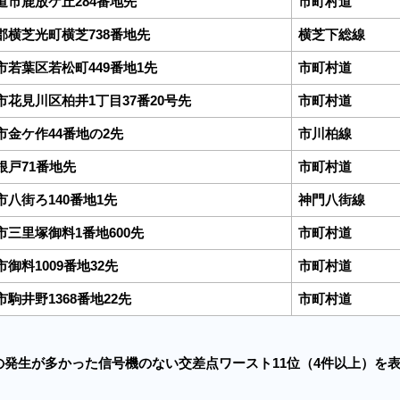
道市鹿放ケ丘284番地先
市町村道
郡横芝光町横芝738番地先
横芝下総線
市若葉区若松町449番地1先
市町村道
市花見川区柏井1丁目37番20号先
市町村道
市金ケ作44番地の2先
市川柏線
根戸71番地先
市町村道
市八街ろ140番地1先
神門八街線
市三里塚御料1番地600先
市町村道
市御料1009番地32先
市町村道
市駒井野1368番地22先
市町村道
の発生が多かった信号機のない交差点ワースト11位（4件以上）を