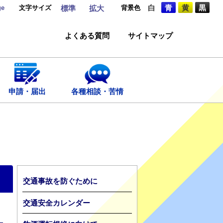
ge
文字サイズ
背景色
白
青
黄
黒
標準
拡大
よくある質問
サイトマップ
申請・届出
各種相談・苦情
交通事故を防ぐために
交通安全カレンダー