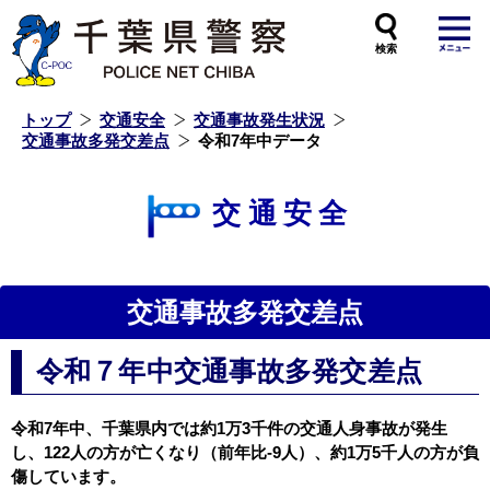
本
文
へ
ス
キ
ッ
プ
し
ま
す
トップ
交通安全
交通事故発生状況
交通事故多発交差点
令和7年中データ
交通安全
交通事故多発交差点
令和７年中交通事故多発交差点
令和7年中、千葉県内では約1万3千件の交通人身事故が発生
し、122人の方が亡くなり（前年比-9人）、約1万5千人の方が負
傷しています。