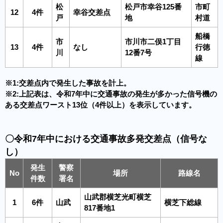
松
松戸市幸谷125番
市町
12
4件
幸谷交差点
戸
地
村道
船橋
市
市川市二俣1丁目
13
4件
なし
行徳
川
12番7号
線
※1:交差点内で発生した事故を計上。
※2:上記表は、令和7年中に交通事故の発生が多かった信号機の
ある交差点ワースト13位（4件以上）を表示しています。
〇令和7年中における交通事故多発交差点（信号な
し）
発生
警察
No
場所
路線名
件数
署名
山武郡横芝光町横芝
1
6件
山武
横芝下総線
817番地1