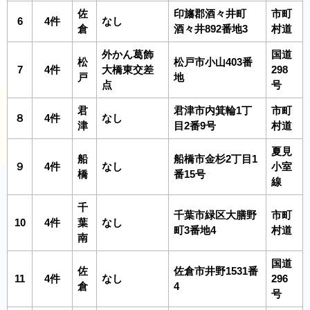
佐
印旛郡酒々井町
市町
6
4件
なし
倉
酒々井892番地3
村道
外かん葛飾
国道
松
松戸市小山403番
7
4件
大橋東交差
298
戸
地
点
号
君
君津市内箕輪1丁
市町
８
4件
なし
津
目2番9号
村道
夏見
船
船橋市金杉2丁目1
９
4件
なし
小室
橋
番15号
線
千
千葉市緑区大膳野
市町
10
4件
葉
なし
町3番地4
村道
南
国道
佐
佐倉市井野1531番
11
4件
なし
296
倉
4
号