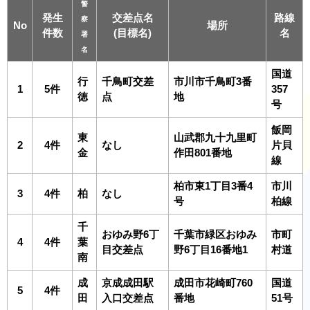
警
発生
交差点名
路線
察
No
場所
件数
(目標名)
名
署
名
国道
行
千鳥町交差
市川市千鳥町3番
1
5件
357
徳
点
地
号
飯岡
東
山武郡九十九里町
2
4件
なし
片貝
金
作田801番地
線
柏市東1丁目3番4
市川
3
4件
柏
なし
号
柏線
千
おゆみ野6丁
千葉市緑区おゆみ
市町
4
4件
葉
目交差点
野6丁目16番地1
村道
南
成
京成成田駅
成田市花崎町760
国道
5
4件
田
入口交差点
番地
51号