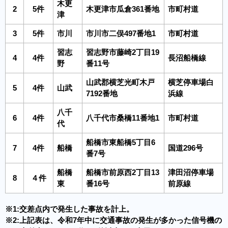
木更
2
5件
木更津市瓜倉361番地
市町村道
津
3
5件
市川
市川市二俣497番地1
市町村道
習志
習志野市藤崎2丁目19
4
4件
長沼船橋線
野
番11号
山武郡横芝光町木戸
横芝停車場白
5
4件
山武
7192番地
浜線
八千
6
4件
八千代市桑橋11番地1
市町村道
代
船橋市東船橋5丁目6
7
4件
船橋
国道296号
番7号
船橋
船橋市前原西2丁目13
津田沼停車場
8
４件
東
番16号
前原線
※1:交差点内で発生した事故を計上。
※2:上記表は、令和7年中に交通事故の発生が多かった信号機の