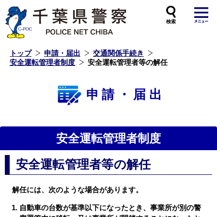
本
文
へ
ス
キ
ッ
プ
し
ま
す
トップ
申請・届出
交通関係手続き
安全運転管理者制度
安全運転管理者等の解任
申請・届出
安全運転管理者制度
安全運転管理者等の解任
解任には、次のような場合があります。
自動車の台数が基準以下になったとき、事業所が別の警