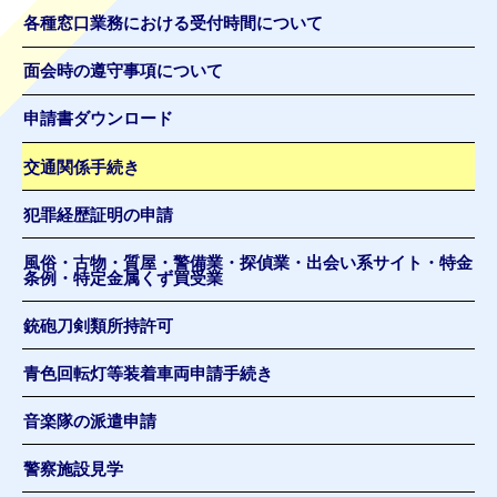
各種窓口業務における受付時間について
面会時の遵守事項について
申請書ダウンロード
交通関係手続き
犯罪経歴証明の申請
風俗・古物・質屋・警備業・探偵業・出会い系サイト・特金
条例・特定金属くず買受業
銃砲刀剣類所持許可
青色回転灯等装着車両申請手続き
音楽隊の派遣申請
警察施設見学