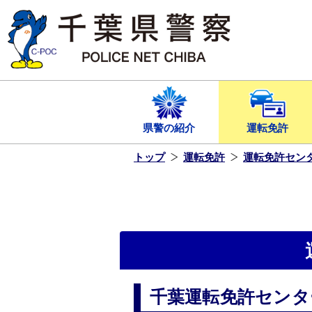
本
文
へ
ス
キ
ッ
プ
し
ま
す
県警の紹介
運転免許
トップ
運転免許
運転免許セン
千葉運転免許センタ