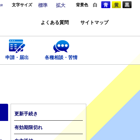
ge
文字サイズ
背景色
白
青
黄
黒
標準
拡大
よくある質問
サイトマップ
申請・届出
各種相談・苦情
更新手続き
有効期限切れ