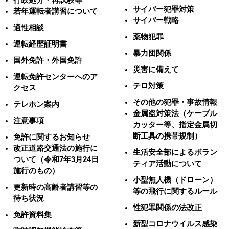
サイバー犯罪対策
若年運転者講習について
サイバー戦略
適性相談
薬物犯罪
運転経歴証明書
暴力団関係
国外免許・外国免許
災害に備えて
運転免許センターへのア
テロ対策
クセス
その他の犯罪・事故情報
テレホン案内
金属盗対策法（ケーブル
注意事項
カッター等、指定金属切
断工具の携帯規制）
免許に関するお知らせ
改正道路交通法の施行に
生活安全部によるボラン
ついて（令和7年3月24日
ティア活動について
施行のもの）
小型無人機（ドローン）
更新時の高齢者講習等の
等の飛行に関するルール
待ち状況
性犯罪関係の法改正
免許資料集
新型コロナウイルス感染