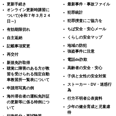
更新手続き
最新事件・事故ファイル
オンライン更新時講習に
犯罪統計
ついて(令和７年３月２４
犯罪捜査にご協力を
日～)
ちば安全・安心メール
有効期限切れ
くらしの安全マップ
自主返納
地域の防犯
記載事項変更
強盗事件に注意
再交付
電話de詐欺
新規免許取得
高齢者の安全・安心
聴覚に障害のある方が教
習を受けられる指定自動
子供と女性の安全対策
車教習所一覧表について
ストーカー・DV・迷惑行
申請用写真の例
為
海外滞在者の運転免許証
行方不明者公表資料
の更新等に係る特例につ
少年の健全育成と児童虐
いて
待
行政処分・再試験等