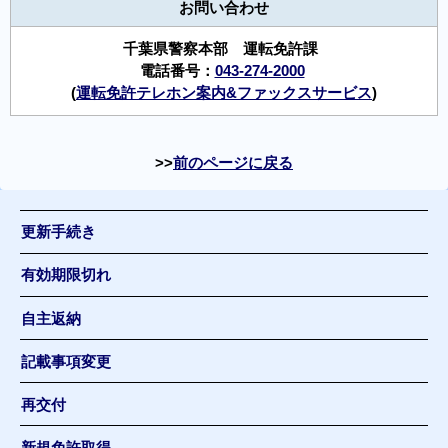
お問い合わせ
千葉県警察本部 運転免許課
電話番号：
043-274-2000
(
運転免許テレホン案内&ファックスサービス
)
前のページに戻る
更新手続き
有効期限切れ
自主返納
記載事項変更
再交付
新規免許取得