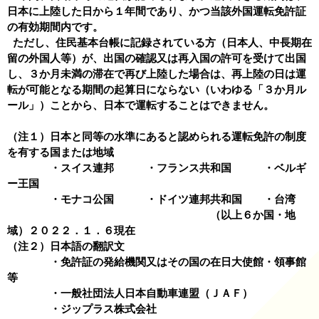
日本に上陸した日から１年間であり、かつ当該外国運転免許証
の有効期間内です。
ただし、住民基本台帳に記録されている方（日本人、中長期在
留の外国人等）が、出国の確認又は再入国の許可を受けて出国
し、３か月未満の滞在で再び上陸した場合は、再上陸の日は運
転が可能となる期間の起算日にならない（いわゆる「３か月ル
ール」）ことから、日本で運転することはできません。
（注１）日本と同等の水準にあると認められる運転免許の制度
を有する国または地域
・スイス連邦 ・フランス共和国 ・ベルギ
ー王国
・モナコ公国 ・ドイツ連邦共和国 ・台湾
（以上６か国・地
域）２０２２．１．６現在
（注２）日本語の翻訳文
・免許証の発給機関又はその国の在日大使館・領事館
等
・一般社団法人日本自動車連盟（ＪＡＦ）
・ジップラス株式会社