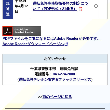
平成14
規
運転免許事務取扱要領の制定につ
年4月12
通
いて（PDF形式：214KB）
日
達
PDFファイルをご覧になるにはAdobe Readerが必要です。
Adobe Readerダウンロードページへ
お問い合わせ
千葉県警察本部 運転免許課
電話番号：
043-274-2000
(
運転免許テレホン案内&ファックスサービス
)
前のページに戻る