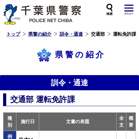
本
文
へ
ス
キ
ッ
プ
し
ま
す
トップ
県警の紹介
訓令・通達
交通部
運転免許課
県警の紹介
訓令・通達
交通部 運転免許課
種
全
概
施行日
文書の表題
別
文
要
例