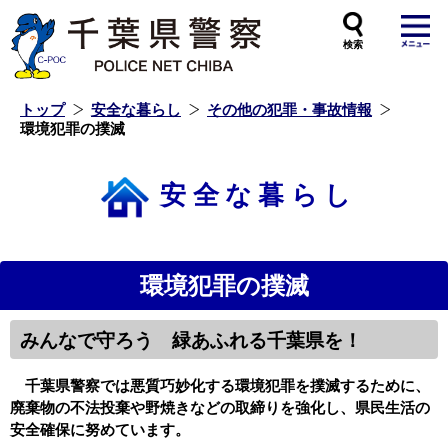
本
文
へ
ス
キ
ッ
プ
し
ま
す
トップ
安全な暮らし
その他の犯罪・事故情報
環境犯罪の撲滅
安全な暮らし
環境犯罪の撲滅
みんなで守ろう 緑あふれる千葉県を！
千葉県警察では悪質巧妙化する環境犯罪を撲滅するために、
廃棄物の不法投棄
や
野焼き
などの取締りを強化し、県民生活の
安全確保に努めています。