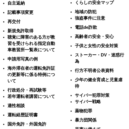
くらしの安全マップ
自主返納
地域の防犯
記載事項変更
強盗事件に注意
再交付
電話de詐欺
新規免許取得
高齢者の安全・安心
聴覚に障害のある方が教
習を受けられる指定自動
子供と女性の安全対策
車教習所一覧表について
ストーカー・DV・迷惑行
申請用写真の例
為
海外滞在者の運転免許証
行方不明者公表資料
の更新等に係る特例につ
少年の健全育成と児童虐
いて
待
行政処分・再試験等
サイバー犯罪対策
若年運転者講習について
サイバー戦略
適性相談
薬物犯罪
運転経歴証明書
暴力団関係
国外免許・外国免許