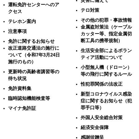
災害に備えて
運転免許センターへのア
テロ対策
クセス
その他の犯罪・事故情報
テレホン案内
金属盗対策法（ケーブル
注意事項
カッター等、指定金属切
断工具の携帯規制）
免許に関するお知らせ
改正道路交通法の施行に
生活安全部によるボラン
ついて（令和7年3月24日
ティア活動について
施行のもの）
小型無人機（ドローン）
更新時の高齢者講習等の
等の飛行に関するルール
待ち状況
性犯罪関係の法改正
免許資料集
新型コロナウイルス感染
臨時認知機能検査等
症に関するお知らせ（犯
罪手口等）
マイナ免許証
外国人安全総合対策
経済安全保障
感謝状贈呈