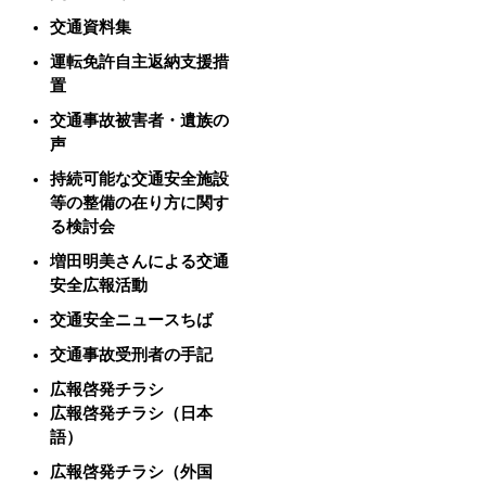
交通資料集
運転免許自主返納支援措
置
交通事故被害者・遺族の
声
持続可能な交通安全施設
等の整備の在り方に関す
る検討会
増田明美さんによる交通
安全広報活動
交通安全ニュースちば
交通事故受刑者の手記
広報啓発チラシ
広報啓発チラシ（日本
語）
広報啓発チラシ（外国