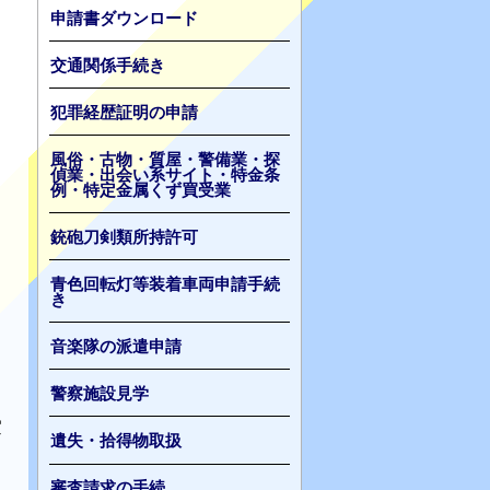
申請書ダウンロード
交通関係手続き
犯罪経歴証明の申請
風俗・古物・質屋・警備業・探
偵業・出会い系サイト・特金条
例・特定金属くず買受業
銃砲刀剣類所持許可
青色回転灯等装着車両申請手続
き
音楽隊の派遣申請
警察施設見学
実
遺失・拾得物取扱
審査請求の手続