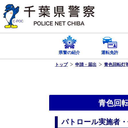
本
文
へ
ス
キ
ッ
プ
し
ま
す
県警の紹介
運転免許
トップ
申請・届出
青色回転灯
青色回
パトロール実施者・