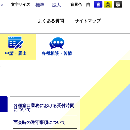
ge
文字サイズ
背景色
白
青
黄
黒
標準
拡大
よくある質問
サイトマップ
申請・届出
各種相談・苦情
き
各種窓口業務における受付時間
について
面会時の遵守事項について